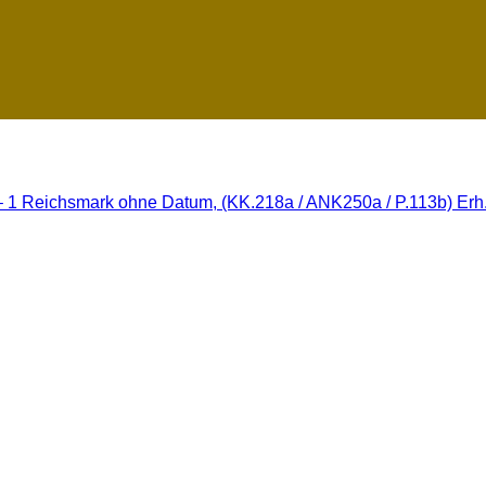
 1 Reichsmark ohne Datum, (KK.218a / ANK250a / P.113b) Erh. 