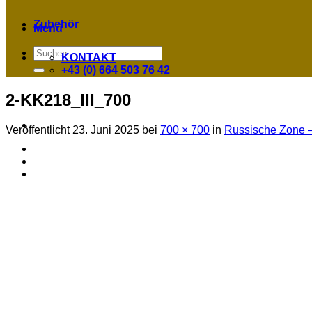
Zubehör
Menü
Suchen
KONTAKT
nach:
+43 (0) 664 503 76 42
2-KK218_III_700
Veröffentlicht
23. Juni 2025
bei
700 × 700
in
Russische Zone –