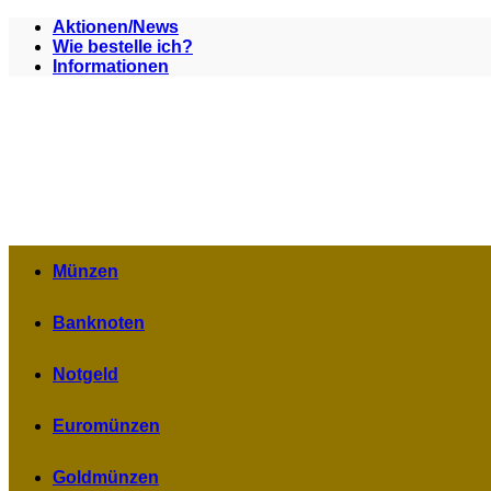
Zum
Aktionen/News
Inhalt
Wie bestelle ich?
springen
Informationen
Münzen
Banknoten
Notgeld
Euromünzen
Goldmünzen