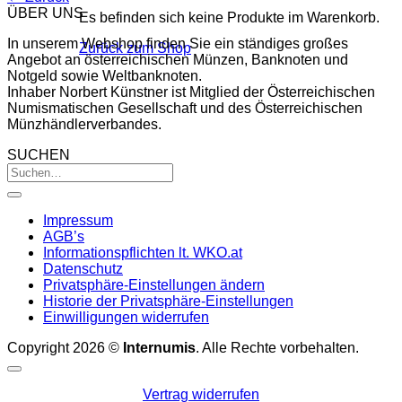
ÜBER UNS
Es befinden sich keine Produkte im Warenkorb.
In unserem Webshop finden Sie ein ständiges großes
Zurück zum Shop
Angebot an österreichischen Münzen, Banknoten und
Notgeld sowie Weltbanknoten.
Inhaber Norbert Künstner ist Mitglied der Österreichischen
Numismatischen Gesellschaft und des Österreichischen
Münzhändlerverbandes.
SUCHEN
Impressum
AGB’s
Informationspflichten lt. WKO.at
Datenschutz
Privatsphäre-Einstellungen ändern
Historie der Privatsphäre-Einstellungen
Einwilligungen widerrufen
Copyright 2026 ©
Internumis
. Alle Rechte vorbehalten.
Vertrag widerrufen