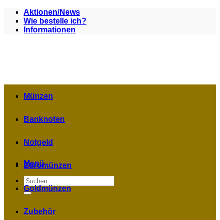
Zum
Aktionen/News
Inhalt
Wie bestelle ich?
springen
Informationen
Münzen
Banknoten
Notgeld
Menü
Euromünzen
Suchen
nach:
Goldmünzen
Zubehör