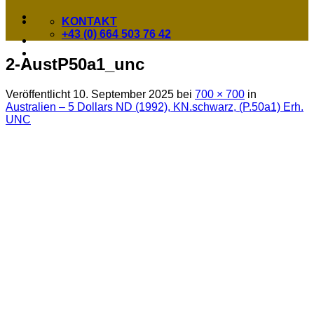
KONTAKT
+43 (0) 664 503 76 42
2-AustP50a1_unc
Veröffentlicht
10. September 2025
bei
700 × 700
in
Australien – 5 Dollars ND (1992), KN.schwarz, (P.50a1) Erh.
UNC