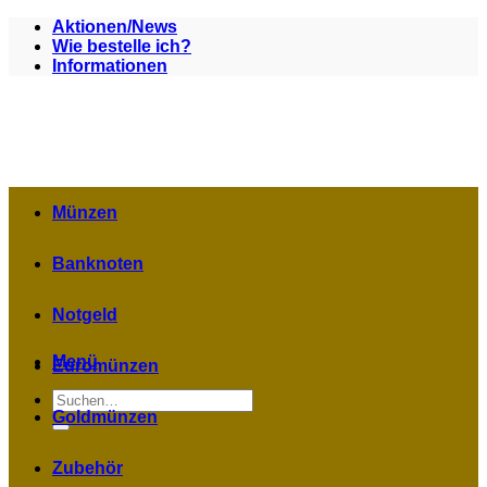
Zum
Aktionen/News
Inhalt
Wie bestelle ich?
springen
Informationen
Münzen
Banknoten
Notgeld
Menü
Euromünzen
Suchen
nach:
Goldmünzen
Zubehör