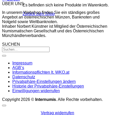
ÜBER UNS
Es befinden sich keine Produkte im Warenkorb.
In unserem Webshop finden Sie ein ständiges großes
Zurück zum Shop
Angebot an österreichischen Münzen, Banknoten und
Notgeld sowie Weltbanknoten.
Inhaber Norbert Künstner ist Mitglied der Österreichischen
Numismatischen Gesellschaft und des Österreichischen
Münzhändlerverbandes.
SUCHEN
Impressum
AGB’s
Informationspflichten lt. WKO.at
Datenschutz
Privatsphäre-Einstellungen ändern
Historie der Privatsphäre-Einstellungen
Einwilligungen widerrufen
Copyright 2026 ©
Internumis
. Alle Rechte vorbehalten.
Vertrag widerrufen