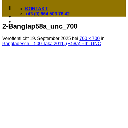
KONTAKT
+43 (0) 664 503 76 42
2-Banglap58a_unc_700
Veröffentlicht
19. September 2025
bei
700 × 700
in
Bangladesch – 500 Taka 2011, (P.58a) Erh. UNC