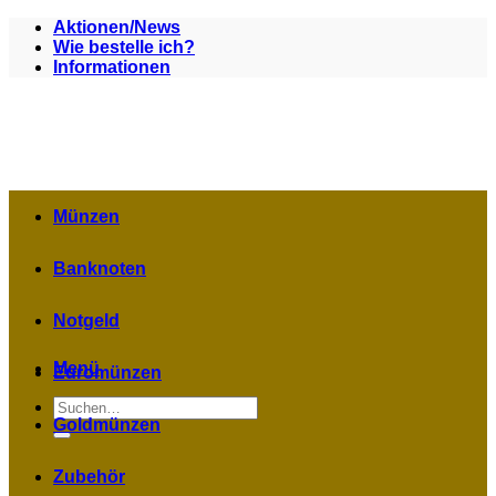
Zum
Aktionen/News
Inhalt
Wie bestelle ich?
springen
Informationen
Münzen
Banknoten
Notgeld
Menü
Euromünzen
Suchen
nach:
Goldmünzen
Zubehör