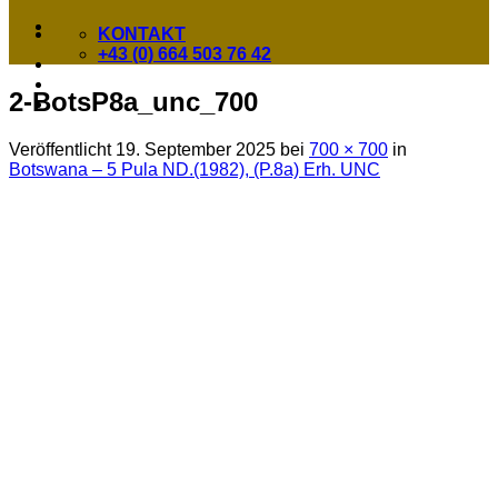
KONTAKT
+43 (0) 664 503 76 42
2-BotsP8a_unc_700
Veröffentlicht
19. September 2025
bei
700 × 700
in
Botswana – 5 Pula ND.(1982), (P.8a) Erh. UNC