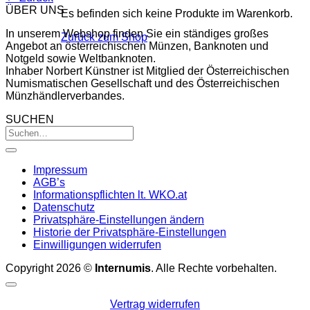
ÜBER UNS
Es befinden sich keine Produkte im Warenkorb.
In unserem Webshop finden Sie ein ständiges großes
Zurück zum Shop
Angebot an österreichischen Münzen, Banknoten und
Notgeld sowie Weltbanknoten.
Inhaber Norbert Künstner ist Mitglied der Österreichischen
Numismatischen Gesellschaft und des Österreichischen
Münzhändlerverbandes.
SUCHEN
Impressum
AGB’s
Informationspflichten lt. WKO.at
Datenschutz
Privatsphäre-Einstellungen ändern
Historie der Privatsphäre-Einstellungen
Einwilligungen widerrufen
Copyright 2026 ©
Internumis
. Alle Rechte vorbehalten.
Vertrag widerrufen