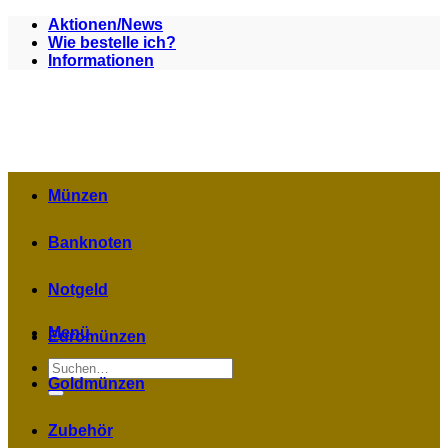
Zum
Aktionen/News
Inhalt
Wie bestelle ich?
springen
Informationen
Münzen
Banknoten
Notgeld
Menü
Euromünzen
Suchen
nach:
Goldmünzen
Zubehör