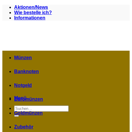
Zum
Aktionen/News
Inhalt
Wie bestelle ich?
springen
Informationen
Münzen
Banknoten
Notgeld
Menü
Euromünzen
Suchen
nach:
Goldmünzen
Zubehör