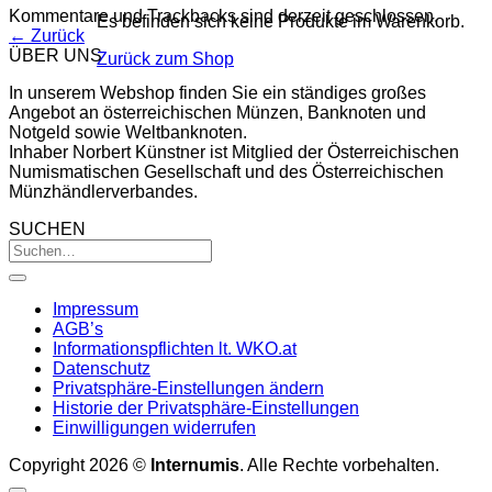
Kommentare und Trackbacks sind derzeit geschlossen.
Es befinden sich keine Produkte im Warenkorb.
←
Zurück
ÜBER UNS
Zurück zum Shop
In unserem Webshop finden Sie ein ständiges großes
Angebot an österreichischen Münzen, Banknoten und
Notgeld sowie Weltbanknoten.
Inhaber Norbert Künstner ist Mitglied der Österreichischen
Numismatischen Gesellschaft und des Österreichischen
Münzhändlerverbandes.
SUCHEN
Impressum
AGB’s
Informationspflichten lt. WKO.at
Datenschutz
Privatsphäre-Einstellungen ändern
Historie der Privatsphäre-Einstellungen
Einwilligungen widerrufen
Copyright 2026 ©
Internumis
. Alle Rechte vorbehalten.