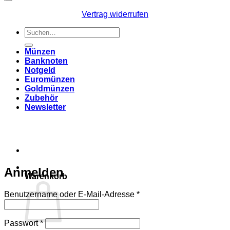
Vertrag widerrufen
Suchen
nach:
Münzen
Banknoten
Notgeld
Euromünzen
Goldmünzen
Zubehör
Newsletter
Anmelden
Warenkorb
Erforderlich
Benutzername oder E-Mail-Adresse
*
Erforderlich
Passwort
*