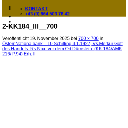
KONTAKT
+43 (0) 664 503 76 42
2-KK184_III__700
Veröffentlicht
19. November 2025
bei
700 × 700
in
Österr.Nationalbank – 10 Schilling 3.1.1927, Vs.Merkur Gott
des Handels, Rs.Nixe vor dem Ort Dürnstein, (KK.184/AMK
216/ P.94) Erh. III