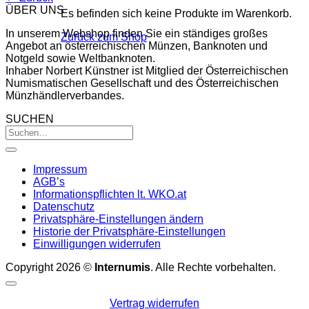
ÜBER UNS
Es befinden sich keine Produkte im Warenkorb.
In unserem Webshop finden Sie ein ständiges großes
Zurück zum Shop
Angebot an österreichischen Münzen, Banknoten und
Notgeld sowie Weltbanknoten.
Inhaber Norbert Künstner ist Mitglied der Österreichischen
Numismatischen Gesellschaft und des Österreichischen
Münzhändlerverbandes.
SUCHEN
Impressum
AGB’s
Informationspflichten lt. WKO.at
Datenschutz
Privatsphäre-Einstellungen ändern
Historie der Privatsphäre-Einstellungen
Einwilligungen widerrufen
Copyright 2026 ©
Internumis
. Alle Rechte vorbehalten.
Vertrag widerrufen