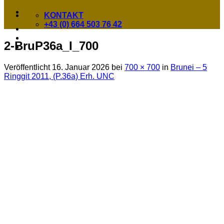
KONTAKT
+43 (0) 664 503 76 42
2-BruP36a_I_700
Veröffentlicht
16. Januar 2026
bei
700 × 700
in
Brunei – 5
Ringgit 2011, (P.36a) Erh. UNC