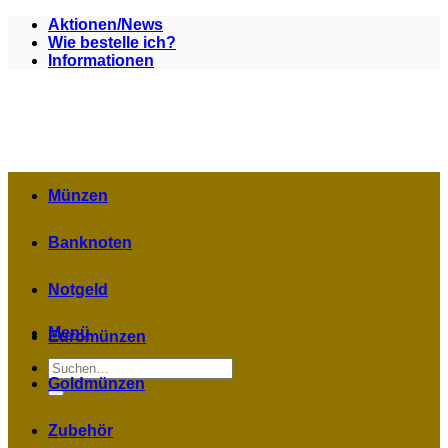
Zum
Aktionen/News
Inhalt
Wie bestelle ich?
springen
Informationen
Münzen
Banknoten
Notgeld
Menü
Euromünzen
Suchen
nach:
Goldmünzen
Zubehör