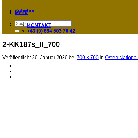
Zubehör
Menü
Suchen
KONTAKT
nach:
+43 (0) 664 503 76 42
2-KK187s_II_700
Veröffentlicht
26. Januar 2026
bei
700 × 700
in
Österr.National