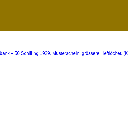
bank – 50 Schilling 1929, Musterschein, grössere Heftlöcher, (K