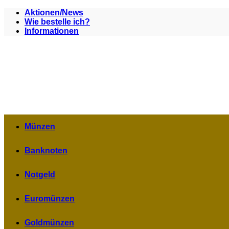
Zum
Aktionen/News
Inhalt
Wie bestelle ich?
springen
Informationen
Münzen
Banknoten
Notgeld
Euromünzen
Goldmünzen