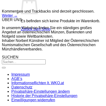
Kommentare und Trackbacks sind derzeit geschlossen.
Weiter
→
ÜBER UNS
Es befinden sich keine Produkte im Warenkorb.
In unserem Webshop finden Sie ein ständiges großes
Zurück zum Shop
Angebot an österreichischen Münzen, Banknoten und
Notgeld sowie Weltbanknoten.
Inhaber Norbert Künstner ist Mitglied der Österreichischen
Numismatischen Gesellschaft und des Österreichischen
Münzhändlerverbandes.
SUCHEN
Impressum
AGB’s
Informationspflichten lt. WKO.at
Datenschutz
Privatsphäre-Einstellungen ändern
Historie der Privatsphäre-Einstellungen
Einwilligungen widerrufen