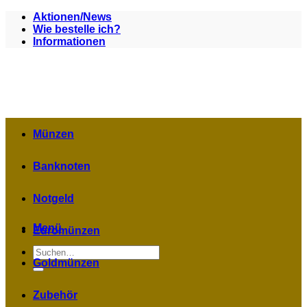
Zum
Aktionen/News
Inhalt
Wie bestelle ich?
springen
Informationen
Münzen
Banknoten
Notgeld
Menü
Euromünzen
Suchen
nach:
Goldmünzen
Zubehör