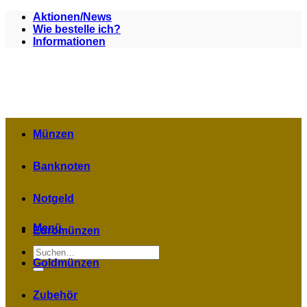
Zum
Aktionen/News
Inhalt
Wie bestelle ich?
springen
Informationen
Münzen
Banknoten
Notgeld
Menü
Euromünzen
Suchen
nach:
Goldmünzen
Zubehör