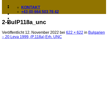
KONTAKT
+43 (0) 664 503 76 42
2-BulP118a_unc
Veröffentlicht
12. November 2022
bei
622 × 622
in
Bulgarien
– 20 Leva 1999, (P.118a) Erh. UNC