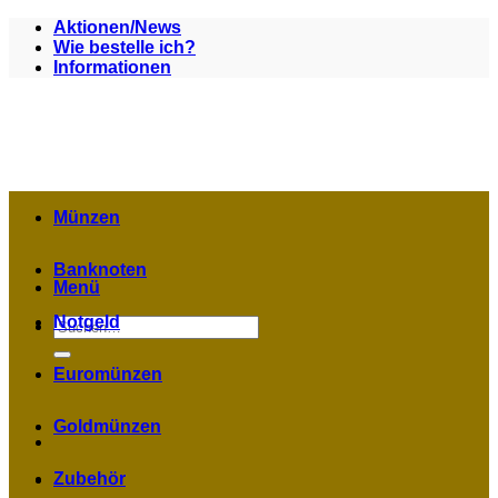
Zum
Aktionen/News
Inhalt
Wie bestelle ich?
springen
Informationen
Münzen
Banknoten
Menü
Notgeld
Suchen
nach:
Euromünzen
Goldmünzen
Zubehör