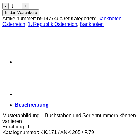
Österr.-
Ungarische
In den Warenkorb
Bank
Artikelnummer:
b9147746a3ef
Kategorien:
Banknoten
-
Österreich
,
1. Republik Österreich
,
Banknoten
5000
Kronen
1922,
Vs.
Frauenbild(
Mutter
d.
Malers
Schramm),
Rs.Ornamente,
(KK.171
/
ANK
205
Beschreibung
/
P.79)
Musterabbildung – Buchstaben und Seriennummern können
Erh.
variieren
II
Erhaltung: II
Menge
Katalognummer: KK.171 / ANK 205 / P.79