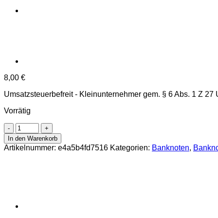
8,00
€
Umsatzsteuerbefreit - Kleinunternehmer gem. § 6 Abs. 1 Z 27
Vorrätig
Österreichisch-
ungarische
In den Warenkorb
Bank
Artikelnummer:
e4a5b4fd7516
Kategorien:
Banknoten
,
Bankno
-
1000
Kronen
2.1.1902(1919),Udr.grünlich,
Aufdruck:
senkrecht
mit
orangen