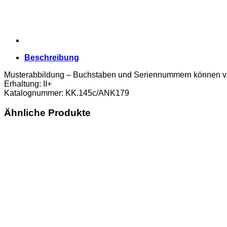
DEUTSCHÖSTERREICH
-
Stempel,
(KK.145c/ANK179)
Erh.
II+
Beschreibung
Menge
Musterabbildung – Buchstaben und Seriennummern können va
Erhaltung: II+
Katalognummer: KK.145c/ANK179
Ähnliche Produkte