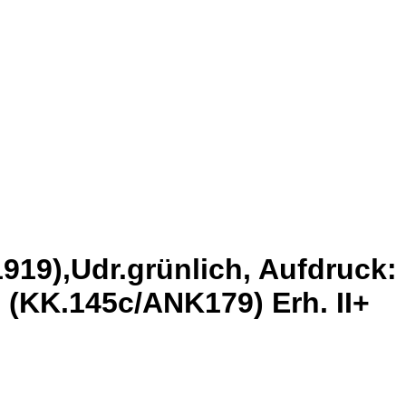
919),Udr.grünlich, Aufdruck:
KK.145c/ANK179) Erh. II+