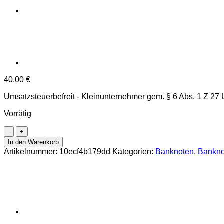
40,00
€
Umsatzsteuerbefreit - Kleinunternehmer gem. § 6 Abs. 1 Z 27
Vorrätig
100
Reichsmark
In den Warenkorb
1935
Artikelnummer:
10ecf4b179dd
Kategorien:
Banknoten
,
Bankno
,
ohne
Unterdruck
Bst.,
Ser.Nr.
A
mit
brauner