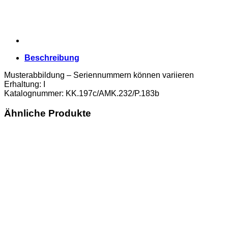
Farbe,
Kriegsdruck
,
(KK.197c/AMK.232/P.183b)
Erh.
I
Beschreibung
Menge
Musterabbildung – Seriennummern können variieren
Erhaltung: I
Katalognummer: KK.197c/AMK.232/P.183b
Ähnliche Produkte