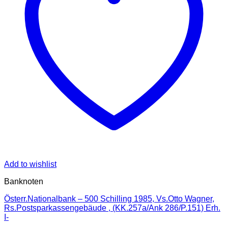
Add to wishlist
Banknoten
Österr.Nationalbank – 500 Schilling 1985, Vs.Otto Wagner,
Rs.Postsparkassengebäude , (KK.257a/Ank 286/P.151) Erh.
I-