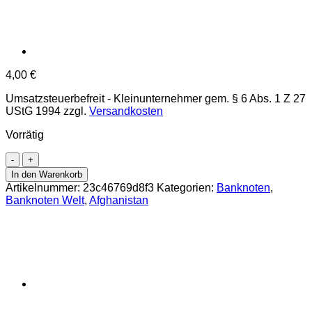
4,00
€
Umsatzsteuerbefreit - Kleinunternehmer gem. § 6 Abs. 1 Z 27
UStG 1994
zzgl.
Versandkosten
Vorrätig
Afghanistan
-
In den Warenkorb
20
Artikelnummer:
23c46769d8f3
Kategorien:
Banknoten
,
Afghanis
Banknoten Welt
,
Afghanistan
2002,
(P.68a)
Erh.
UNC
Menge