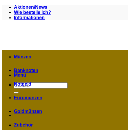
Zum
Aktionen/News
Inhalt
Wie bestelle ich?
springen
Informationen
Münzen
Banknoten
Menü
Notgeld
Suchen
nach:
Euromünzen
Goldmünzen
Zubehör