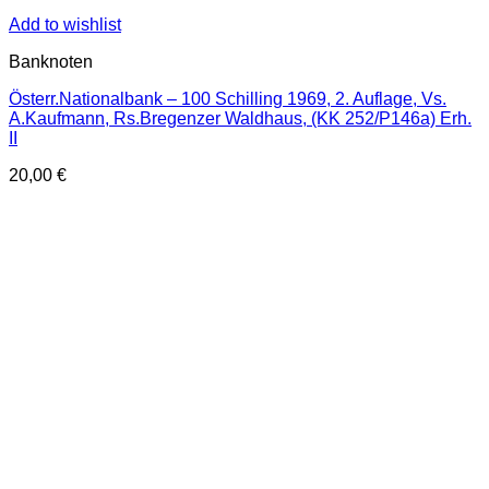
Add to wishlist
Banknoten
Österr.Nationalbank – 100 Schilling 1969, 2. Auflage, Vs.
A.Kaufmann, Rs.Bregenzer Waldhaus, (KK 252/P146a) Erh.
II
20,00
€