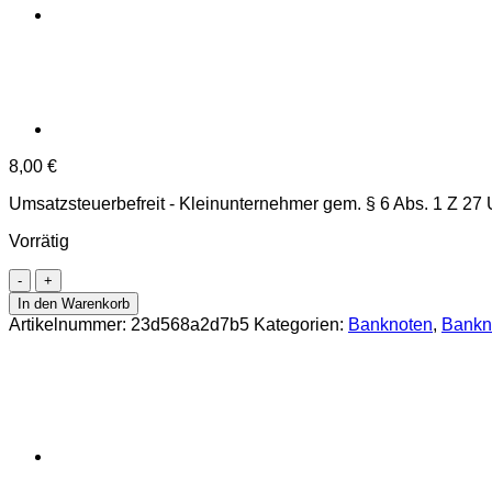
8,00
€
Umsatzsteuerbefreit - Kleinunternehmer gem. § 6 Abs. 1 Z 27
Vorrätig
Angola
-
In den Warenkorb
500.000
Artikelnummer:
23d568a2d7b5
Kategorien:
Banknoten
,
Bankn
Kwanzas
4.2.1991,
(P.134)
Erh.
UNC
Menge