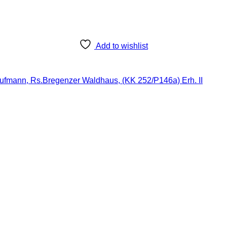
Add to wishlist
Kaufmann, Rs.Bregenzer Waldhaus, (KK 252/P146a) Erh. II