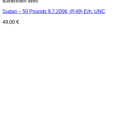
Banknoten Welt
Sudan – 50 Pounds 9.7.2006, (P.49) Erh. UNC
49,00
€