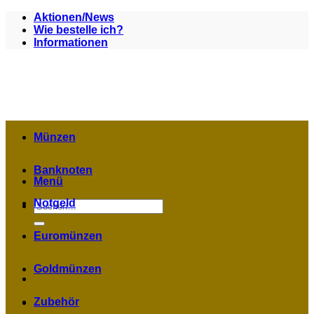
Zum
Aktionen/News
Inhalt
Wie bestelle ich?
springen
Informationen
Münzen
Banknoten
Menü
Notgeld
Suchen
nach:
Euromünzen
Goldmünzen
Zubehör