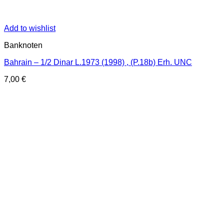
Add to wishlist
Banknoten
Bahrain – 1/2 Dinar L.1973 (1998) , (P.18b) Erh. UNC
7,00
€