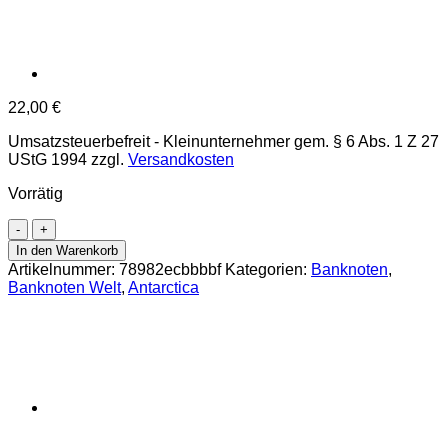
22,00
€
Umsatzsteuerbefreit - Kleinunternehmer gem. § 6 Abs. 1 Z 27
UStG 1994
zzgl.
Versandkosten
Vorrätig
Antarctica
-
In den Warenkorb
20
Artikelnummer:
78982ecbbbbf
Kategorien:
Banknoten
,
Dollars
Banknoten Welt
,
Antarctica
30.8.2008,
(P.25)
Erh.
UNC
Menge