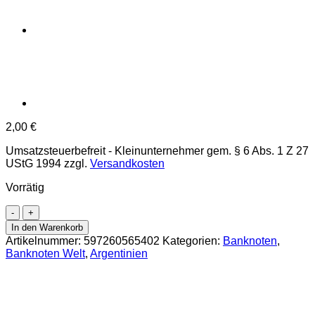
2,00
€
Umsatzsteuerbefreit - Kleinunternehmer gem. § 6 Abs. 1 Z 27
UStG 1994
zzgl.
Versandkosten
Vorrätig
Argentinien
1000
In den Warenkorb
Pesos
Artikelnummer:
597260565402
Kategorien:
Banknoten
,
ND
Banknoten Welt
,
Argentinien
(1976/83),
Us.2/E
(P.304b/2)
Erh.
UNC