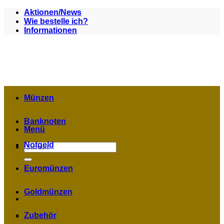
Zum
Aktionen/News
Inhalt
Wie bestelle ich?
springen
Informationen
Münzen
Banknoten
Menü
Notgeld
Suchen
nach:
Euromünzen
Goldmünzen
Zubehör