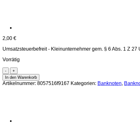
2,00
€
Umsatzsteuerbefreit - Kleinunternehmer gem. § 6 Abs. 1 Z 27
Vorrätig
Brunei
-
In den Warenkorb
1
Artikelnummer:
8057516f9167
Kategorien:
Banknoten
,
Bankno
Ringgit
2011,
(P.35a)
Erh.
UNC
Menge