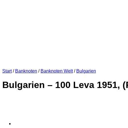
Start
/
Banknoten
/
Banknoten Welt
/
Bulgarien
Bulgarien – 100 Leva 1951, (