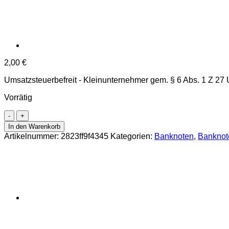
2,00
€
Umsatzsteuerbefreit - Kleinunternehmer gem. § 6 Abs. 1 Z 27
Vorrätig
Bulgarien
-
In den Warenkorb
100
Artikelnummer:
2823ff9f4345
Kategorien:
Banknoten
,
Banknot
Leva
1951,
(P.86)
Erh.
AU
Menge