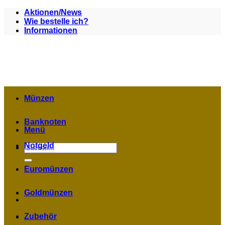
Zum
Aktionen/News
Inhalt
Wie bestelle ich?
springen
Informationen
Münzen
Banknoten
Menü
Notgeld
Suchen
nach:
Euromünzen
Goldmünzen
Zubehör