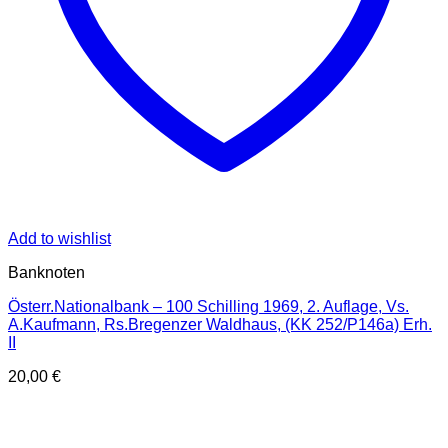
Add to wishlist
Banknoten
Österr.Nationalbank – 100 Schilling 1969, 2. Auflage, Vs.
A.Kaufmann, Rs.Bregenzer Waldhaus, (KK 252/P146a) Erh.
II
20,00
€