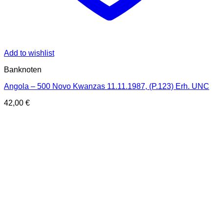
Add to wishlist
Banknoten
Angola – 500 Novo Kwanzas 11.11.1987, (P.123) Erh. UNC
42,00
€