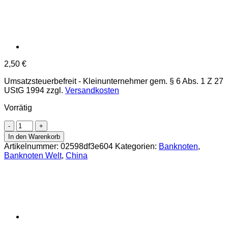
2,50
€
Umsatzsteuerbefreit - Kleinunternehmer gem. § 6 Abs. 1 Z 27
UStG 1994
zzgl.
Versandkosten
Vorrätig
China
-
In den Warenkorb
5
Artikelnummer:
02598df3e604
Kategorien:
Banknoten
,
Yuan
Banknoten Welt
,
China
2005,
Mao
Zedong,
(P.903a)
Erh.
UNC
Menge