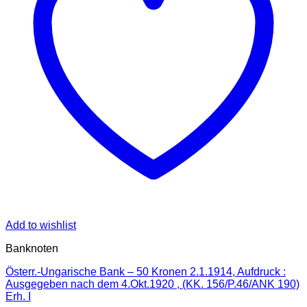
Add to wishlist
Banknoten
Österr.-Ungarische Bank – 50 Kronen 2.1.1914, Aufdruck :
Ausgegeben nach dem 4.Okt.1920 , (KK. 156/P.46/ANK 190)
Erh. I