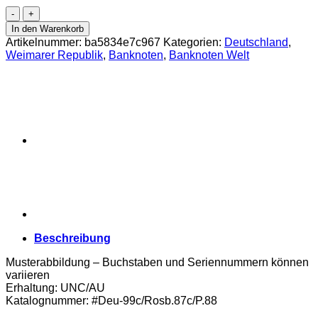
Weimarer
Republik
In den Warenkorb
-
Artikelnummer:
ba5834e7c967
Kategorien:
Deutschland
,
500.000
Weimarer Republik
,
Banknoten
,
Banknoten Welt
Mark
1.5.1923,
KN.7
stellig,
Serie
G,
Reichsdruck,
(#Deu-
99c/Rosb.87c/P.88)
Erh.
UNC/AU
Menge
Beschreibung
Musterabbildung – Buchstaben und Seriennummern können
variieren
Erhaltung: UNC/AU
Katalognummer: #Deu-99c/Rosb.87c/P.88