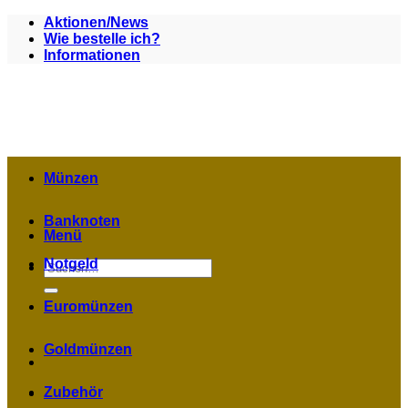
Zum
Aktionen/News
Inhalt
Wie bestelle ich?
springen
Informationen
Münzen
Banknoten
Menü
Notgeld
Suchen
nach:
Euromünzen
Goldmünzen
Zubehör