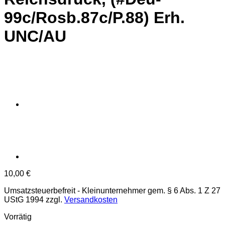
99c/Rosb.87c/P.88) Erh.
UNC/AU
10,00
€
Umsatzsteuerbefreit - Kleinunternehmer gem. § 6 Abs. 1 Z 27
UStG 1994
zzgl.
Versandkosten
Vorrätig