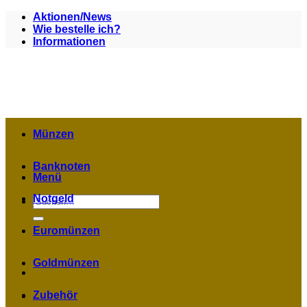
Zum
Aktionen/News
Inhalt
Wie bestelle ich?
springen
Informationen
Münzen
Banknoten
Menü
Notgeld
Suchen
nach:
Euromünzen
Goldmünzen
Zubehör