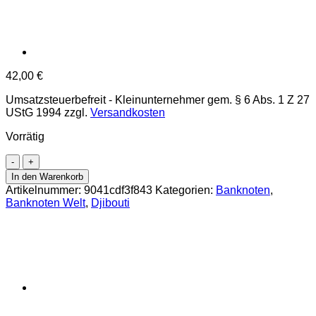
42,00
€
Umsatzsteuerbefreit - Kleinunternehmer gem. § 6 Abs. 1 Z 27
UStG 1994
zzgl.
Versandkosten
Vorrätig
Djibouti
-
In den Warenkorb
500
Artikelnummer:
9041cdf3f843
Kategorien:
Banknoten
,
Francs
Banknoten Welt
,
Djibouti
ND
(1988),
(P.36b)
Erh.
UNC
Menge