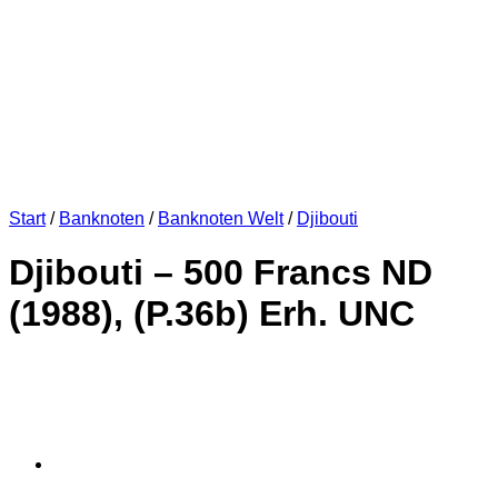
Start
/
Banknoten
/
Banknoten Welt
/
Djibouti
Djibouti – 500 Francs ND
(1988), (P.36b) Erh. UNC