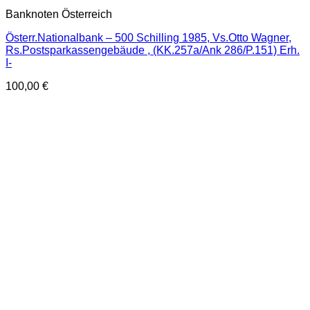
Banknoten Österreich
Österr.Nationalbank – 500 Schilling 1985, Vs.Otto Wagner,
Rs.Postsparkassengebäude , (KK.257a/Ank 286/P.151) Erh.
I-
100,00
€