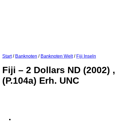
Start
/
Banknoten
/
Banknoten Welt
/
Fiji Inseln
Fiji – 2 Dollars ND (2002) ,
(P.104a) Erh. UNC