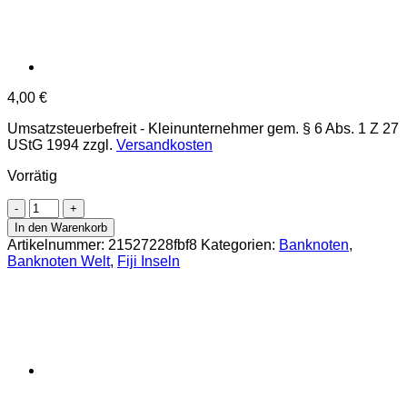
4,00
€
Umsatzsteuerbefreit - Kleinunternehmer gem. § 6 Abs. 1 Z 27
UStG 1994
zzgl.
Versandkosten
Vorrätig
Fiji
-
In den Warenkorb
2
Artikelnummer:
21527228fbf8
Kategorien:
Banknoten
,
Dollars
Banknoten Welt
,
Fiji Inseln
ND
(2002)
,
(P.104a)
Erh.
UNC
Menge