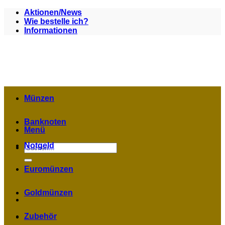
Zum
Aktionen/News
Inhalt
Wie bestelle ich?
springen
Informationen
Münzen
Banknoten
Menü
Notgeld
Suchen
nach:
Euromünzen
Goldmünzen
Zubehör