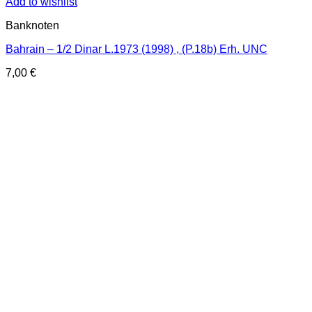
Add to wishlist
Banknoten
Bahrain – 1/2 Dinar L.1973 (1998) , (P.18b) Erh. UNC
7,00
€