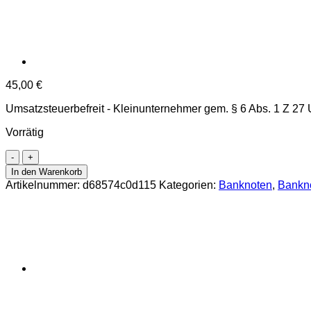
45,00
€
Umsatzsteuerbefreit - Kleinunternehmer gem. § 6 Abs. 1 Z 27
Vorrätig
Fiji
-
In den Warenkorb
50
Artikelnummer:
d68574c0d115
Kategorien:
Banknoten
,
Bankn
Dollars
ND
(2013)
,
(P.118)
Erh.
UNC
Menge