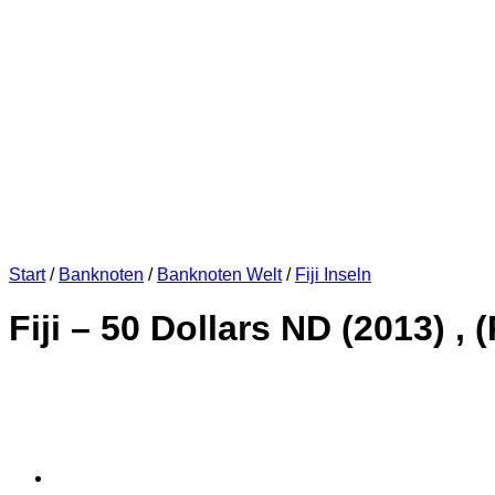
Start
/
Banknoten
/
Banknoten Welt
/
Fiji Inseln
Fiji – 50 Dollars ND (2013) , 