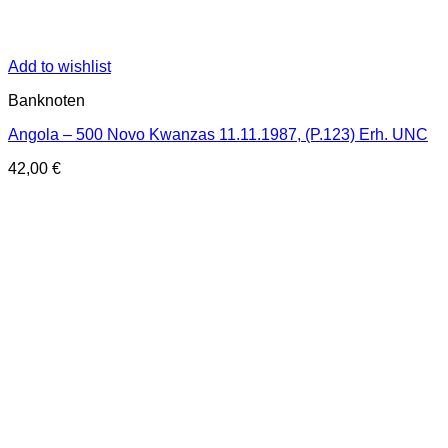
Add to wishlist
Banknoten
Angola – 500 Novo Kwanzas 11.11.1987, (P.123) Erh. UNC
42,00
€