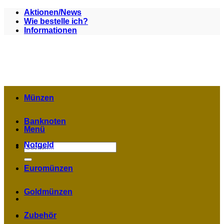
Zum
Aktionen/News
Inhalt
Wie bestelle ich?
springen
Informationen
Münzen
Banknoten
Menü
Notgeld
Suchen
nach:
Euromünzen
Goldmünzen
Zubehör