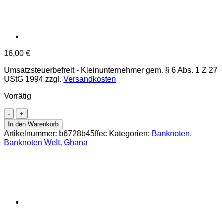
16,00
€
Umsatzsteuerbefreit - Kleinunternehmer gem. § 6 Abs. 1 Z 27
UStG 1994
zzgl.
Versandkosten
Vorrätig
Ghana
-
In den Warenkorb
1000
Artikelnummer:
b6728b45ffec
Kategorien:
Banknoten
,
Cedis
Banknoten Welt
,
Ghana
22.2.1991,
(P.29a)
Erh.
UNC
Menge