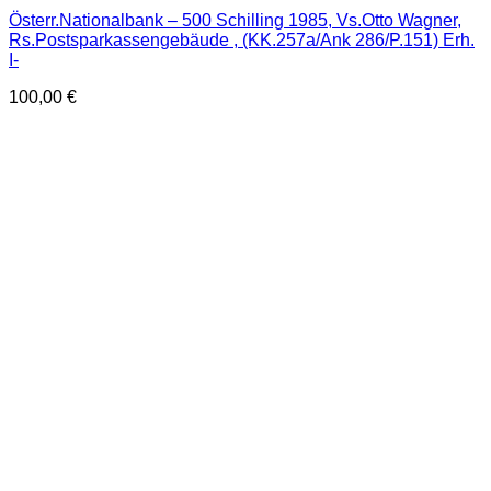
Österr.Nationalbank – 500 Schilling 1985, Vs.Otto Wagner,
Rs.Postsparkassengebäude , (KK.257a/Ank 286/P.151) Erh.
I-
100,00
€