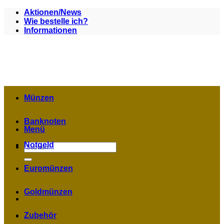
Zum
Aktionen/News
Inhalt
Wie bestelle ich?
springen
Informationen
Münzen
Banknoten
Menü
Notgeld
Suchen
nach:
Euromünzen
Goldmünzen
Zubehör