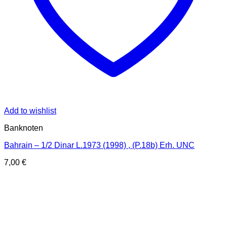
Add to wishlist
Banknoten
Bahrain – 1/2 Dinar L.1973 (1998) , (P.18b) Erh. UNC
7,00
€