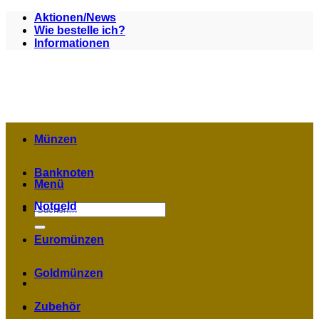
Zum
Aktionen/News
Inhalt
Wie bestelle ich?
springen
Informationen
Münzen
Banknoten
Menü
Notgeld
Suchen
nach:
Euromünzen
Goldmünzen
Zubehör