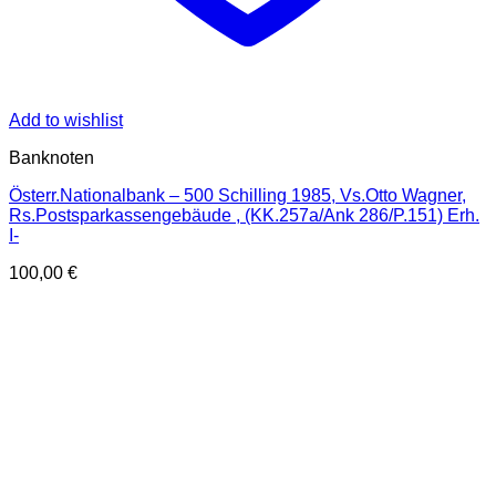
Add to wishlist
Banknoten
Österr.Nationalbank – 500 Schilling 1985, Vs.Otto Wagner,
Rs.Postsparkassengebäude , (KK.257a/Ank 286/P.151) Erh.
I-
100,00
€