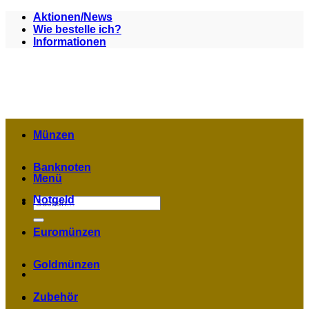
Zum
Aktionen/News
Inhalt
Wie bestelle ich?
springen
Informationen
Münzen
Banknoten
Menü
Notgeld
Suchen
nach:
Euromünzen
Goldmünzen
Zubehör