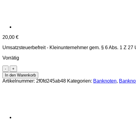
20,00
€
Umsatzsteuerbefreit - Kleinunternehmer gem. § 6 Abs. 1 Z 27
Vorrätig
Guinea
-
In den Warenkorb
10.000
Artikelnummer:
2f0fd245ab48
Kategorien:
Banknoten
,
Bankno
Francs
2007,
(P.42a)
Erh.
UNC
Menge