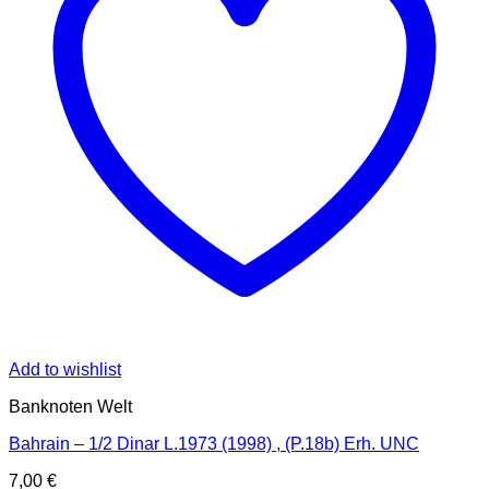
Add to wishlist
Banknoten Welt
Bahrain – 1/2 Dinar L.1973 (1998) , (P.18b) Erh. UNC
7,00
€