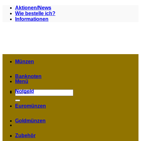
Zum
Aktionen/News
Inhalt
Wie bestelle ich?
springen
Informationen
Münzen
Banknoten
Menü
Notgeld
Suchen
nach:
Euromünzen
Goldmünzen
Zubehör