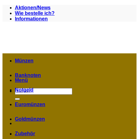
Zum
Aktionen/News
Inhalt
Wie bestelle ich?
springen
Informationen
Münzen
Banknoten
Menü
Notgeld
Suchen
nach:
Euromünzen
Goldmünzen
Zubehör