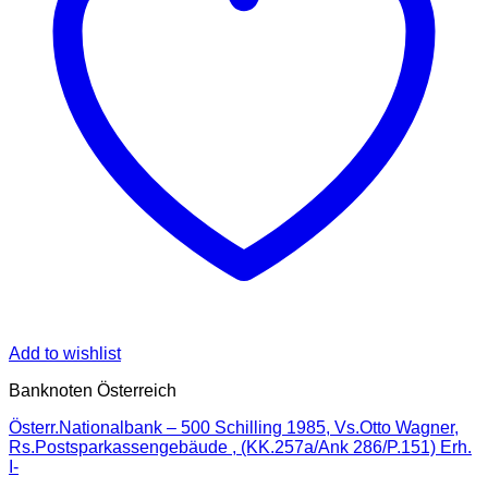
Add to wishlist
Banknoten Österreich
Österr.Nationalbank – 500 Schilling 1985, Vs.Otto Wagner,
Rs.Postsparkassengebäude , (KK.257a/Ank 286/P.151) Erh.
I-