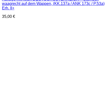
waagrecht auf dem Wappen, (KK.137a / ANK 173c / P.53a)
Erh. II+
35,00
€