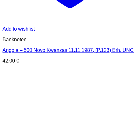
Add to wishlist
Banknoten
Angola – 500 Novo Kwanzas 11.11.1987, (P.123) Erh. UNC
42,00
€