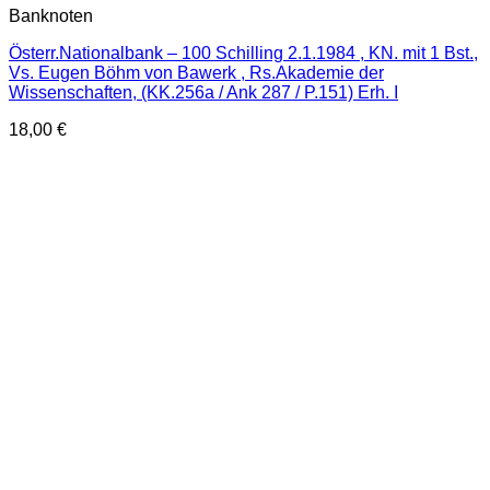
Banknoten
Österr.Nationalbank – 100 Schilling 2.1.1984 , KN. mit 1 Bst.,
Vs. Eugen Böhm von Bawerk , Rs.Akademie der
Wissenschaften, (KK.256a / Ank 287 / P.151) Erh. I
18,00
€