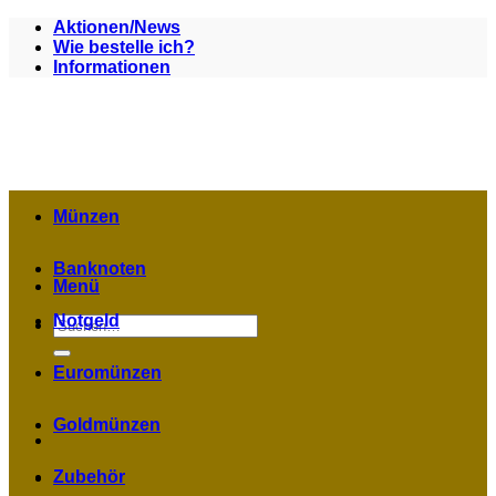
Zum
Aktionen/News
Inhalt
Wie bestelle ich?
springen
Informationen
Münzen
Banknoten
Menü
Notgeld
Suchen
nach:
Euromünzen
Goldmünzen
Zubehör