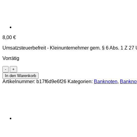
8,00
€
Umsatzsteuerbefreit - Kleinunternehmer gem. § 6 Abs. 1 Z 27
Vorrätig
Jemen
Arab.Rep.
In den Warenkorb
-
Artikelnummer:
b17f6d9e6f26
Kategorien:
Banknoten
,
Bankno
10
Rials
ND
(1973),
(P.13b)
Erh.
UNC
Menge