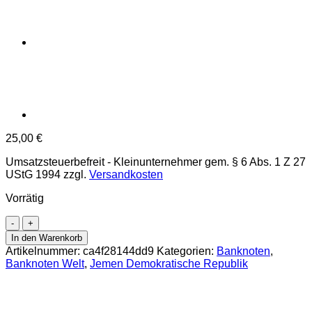
25,00
€
Umsatzsteuerbefreit - Kleinunternehmer gem. § 6 Abs. 1 Z 27
UStG 1994
zzgl.
Versandkosten
Vorrätig
Jemen,Demokratische
Republik
In den Warenkorb
-
Artikelnummer:
ca4f28144dd9
Kategorien:
Banknoten
,
500
Banknoten Welt
,
Jemen Demokratische Republik
Fils
ND
(1984),
(P.6)