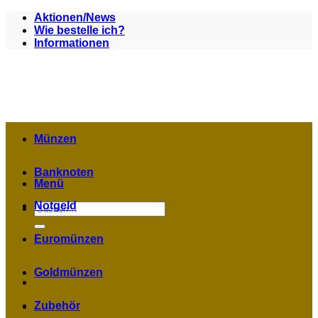
Zum
Aktionen/News
Inhalt
Wie bestelle ich?
springen
Informationen
Münzen
Banknoten
Menü
Notgeld
Suchen
nach:
Euromünzen
Goldmünzen
Zubehör