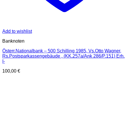
Add to wishlist
Banknoten
Österr.Nationalbank – 500 Schilling 1985, Vs.Otto Wagner,
Rs.Postsparkassengebäude , (KK.257a/Ank 286/P.151) Erh.
I-
100,00
€