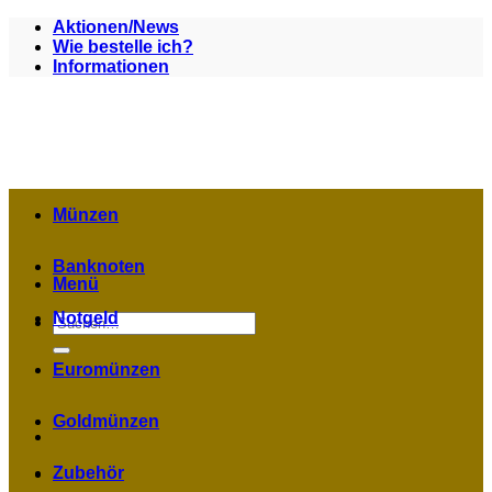
Zum
Aktionen/News
Inhalt
Wie bestelle ich?
springen
Informationen
Münzen
Banknoten
Menü
Notgeld
Suchen
nach:
Euromünzen
Goldmünzen
Zubehör