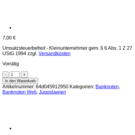
7,00
€
Umsatzsteuerbefreit - Kleinunternehmer gem. § 6 Abs. 1 Z 27
UStG 1994
zzgl.
Versandkosten
Vorrätig
Jugoslawien
-
In den Warenkorb
1
Artikelnummer:
64d045912950
Kategorien:
Banknoten
,
Mill.Dinara
Banknoten Welt
,
Jugoslawien
1.111989,
(P.99)
Erh.
UNC
Menge