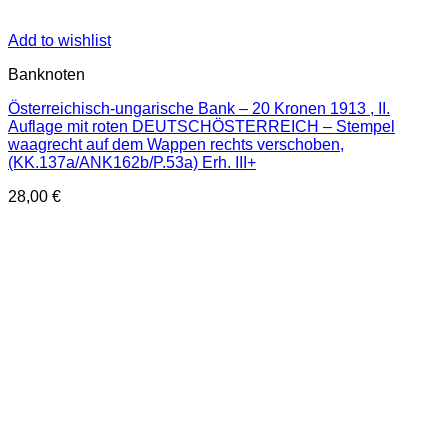
Add to wishlist
Banknoten
Österreichisch-ungarische Bank – 20 Kronen 1913 , II.
Auflage mit roten DEUTSCHÖSTERREICH – Stempel
waagrecht auf dem Wappen rechts verschoben,
(KK.137a/ANK162b/P.53a) Erh. III+
28,00
€