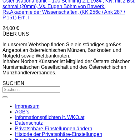
Österr.Nationalbank – 100 Schilling 2.1.1984 , KN. mit 2 Bst.
schmal (20mm), Vs. Eugen Böhm von Bawerk ,
Rs.Akademie der Wissenschaften, (KK.256c / Ank 287 /
P.151) Erh. I
24,00
€
ÜBER UNS
In unserem Webshop finden Sie ein ständiges großes
Angebot an österreichischen Münzen, Banknoten und
Notgeld sowie Weltbanknoten.
Inhaber Norbert Künstner ist Mitglied der Österreichischen
Numismatischen Gesellschaft und des Österreichischen
Münzhändlerverbandes.
SUCHEN
Impressum
AGB’s
Informationspflichten lt. WKO.at
Datenschutz
Privatsphäre-Einstellungen ändern
Historie der Privatsphäre-Einstellungen
Einwilligungen widerrufen