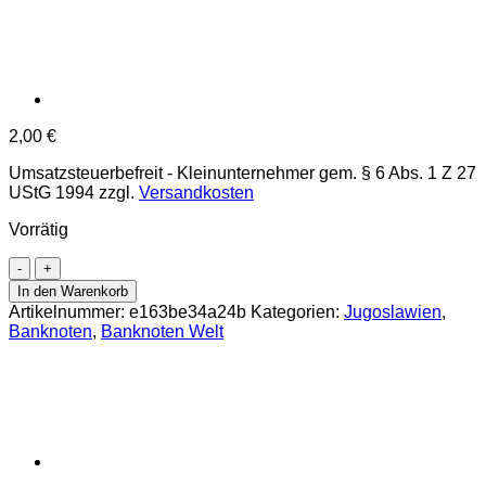
2,00
€
Umsatzsteuerbefreit - Kleinunternehmer gem. § 6 Abs. 1 Z 27
UStG 1994
zzgl.
Versandkosten
Vorrätig
Jugoslawien
-
In den Warenkorb
100
Artikelnummer:
e163be34a24b
Kategorien:
Jugoslawien
,
Dinara
Banknoten
,
Banknoten Welt
1.6.1990,
(P.105)
Erh.
UNC
Menge