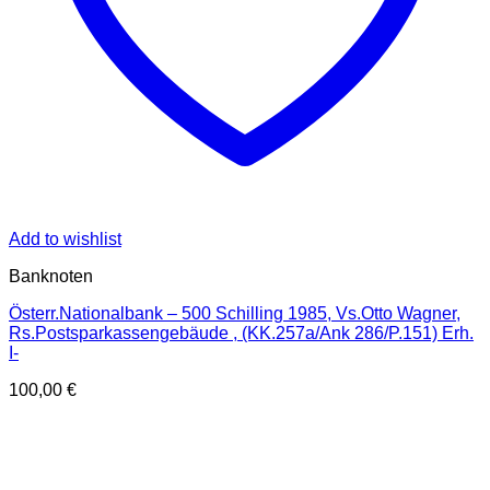
Add to wishlist
Banknoten
Österr.Nationalbank – 500 Schilling 1985, Vs.Otto Wagner,
Rs.Postsparkassengebäude , (KK.257a/Ank 286/P.151) Erh.
I-
100,00
€