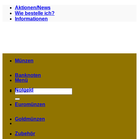
Zum
Aktionen/News
Inhalt
Wie bestelle ich?
springen
Informationen
Münzen
Banknoten
Menü
Notgeld
Suchen
nach:
Euromünzen
Goldmünzen
Zubehör