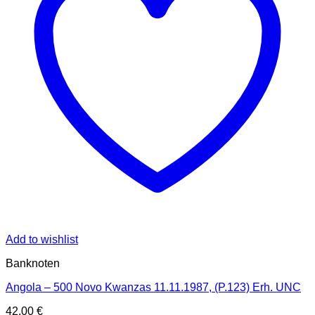
Add to wishlist
Banknoten
Angola – 500 Novo Kwanzas 11.11.1987, (P.123) Erh. UNC
42,00
€