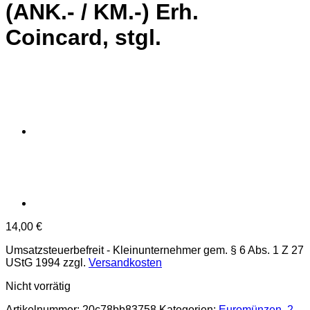
(ANK.- / KM.-) Erh.
Coincard, stgl.
14,00
€
Umsatzsteuerbefreit - Kleinunternehmer gem. § 6 Abs. 1 Z 27
UStG 1994
zzgl.
Versandkosten
Nicht vorrätig
Artikelnummer:
20c78bb83758
Kategorien:
Euromünzen
,
2