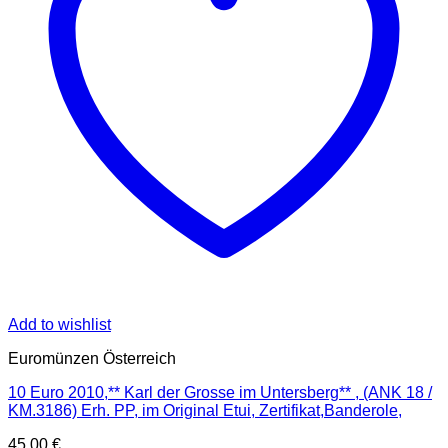
Add to wishlist
Euromünzen Österreich
10 Euro 2010,** Karl der Grosse im Untersberg** , (ANK 18 /
KM.3186) Erh. PP, im Original Etui, Zertifikat,Banderole,
45,00
€