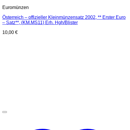
Euromünzen
Österreich – offizieller Kleinmünzensatz 2002, ** Erster Euro
– Satz**, (KM.MS11) Erh. Hgh/Blister
10,00
€