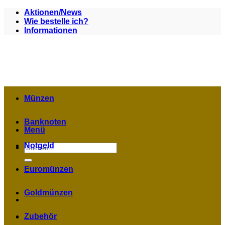
Zum
Aktionen/News
Inhalt
Wie bestelle ich?
springen
Informationen
Münzen
Banknoten
Menü
Notgeld
Suchen
nach:
Euromünzen
Goldmünzen
Zubehör