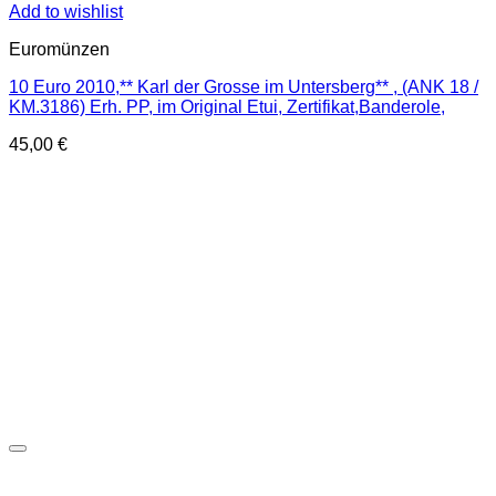
Add to wishlist
Euromünzen
10 Euro 2010,** Karl der Grosse im Untersberg** , (ANK 18 /
KM.3186) Erh. PP, im Original Etui, Zertifikat,Banderole,
45,00
€