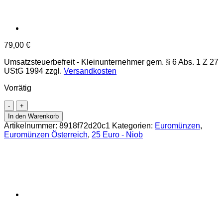
79,00
€
Umsatzsteuerbefreit - Kleinunternehmer gem. § 6 Abs. 1 Z 27
UStG 1994
zzgl.
Versandkosten
Vorrätig
25
Euro
In den Warenkorb
2014,
Artikelnummer:
8918f72d20c1
Kategorien:
Euromünzen
,
**Evolution**
Euromünzen Österreich
,
25 Euro - Niob
mit
Etui,Zertifikat
und
Schleife,
Erh.
handgehoben
Menge