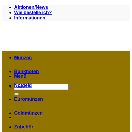
Zum
Aktionen/News
Inhalt
Wie bestelle ich?
springen
Informationen
Münzen
Banknoten
Menü
Notgeld
Suchen
nach:
Euromünzen
Goldmünzen
Zubehör