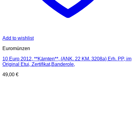
Add to wishlist
Euromünzen
10 Euro 2012, **Kärnten**, (ANK. 22 KM. 3208a) Erh. PP, im
Original Etui, Zertifikat,Banderole,
49,00
€