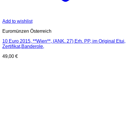
Add to wishlist
Euromünzen Österreich
10 Euro 2015, **Wien**, (ANK. 27) Erh. PP, im Original Etui,
Zertifikat,Banderole,
49,00
€