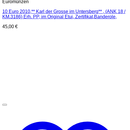
Euromünzen
10 Euro 2010,** Karl der Grosse im Untersberg** , (ANK 18 /
KM.3186) Erh. PP, im Original Etui, Zertifikat,Banderole,
45,00
€