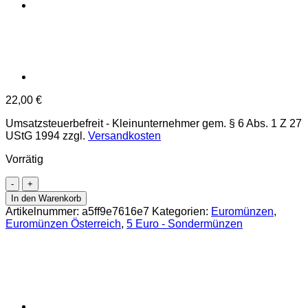
22,00
€
Umsatzsteuerbefreit - Kleinunternehmer gem. § 6 Abs. 1 Z 27
UStG 1994
zzgl.
Versandkosten
Vorrätig
5
Euro
In den Warenkorb
2010,
Artikelnummer:
a5ff9e7616e7
Kategorien:
Euromünzen
,
**75
Euromünzen Österreich
,
5 Euro - Sondermünzen
Jahre
Großglockner
Hochalpenstrasse**,
(ANK.18)
Erh.
hgh./Blister
Menge