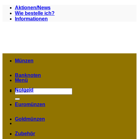
Zum
Aktionen/News
Inhalt
Wie bestelle ich?
springen
Informationen
Münzen
Banknoten
Menü
Notgeld
Suchen
nach:
Euromünzen
Goldmünzen
Zubehör