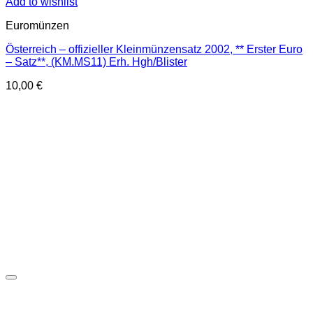
Add to wishlist
Euromünzen
Österreich – offizieller Kleinmünzensatz 2002, ** Erster Euro
– Satz**, (KM.MS11) Erh. Hgh/Blister
10,00
€