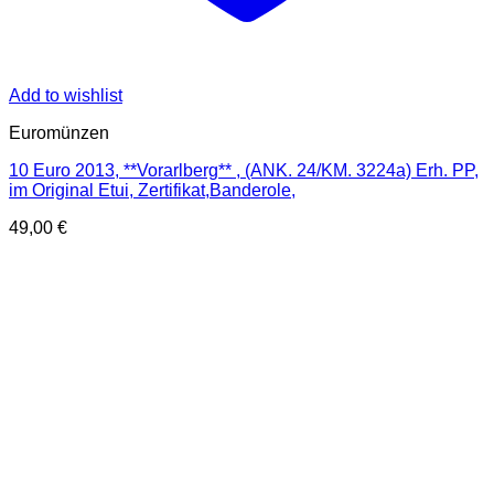
Add to wishlist
Euromünzen
10 Euro 2013, **Vorarlberg** , (ANK. 24/KM. 3224a) Erh. PP,
im Original Etui, Zertifikat,Banderole,
49,00
€