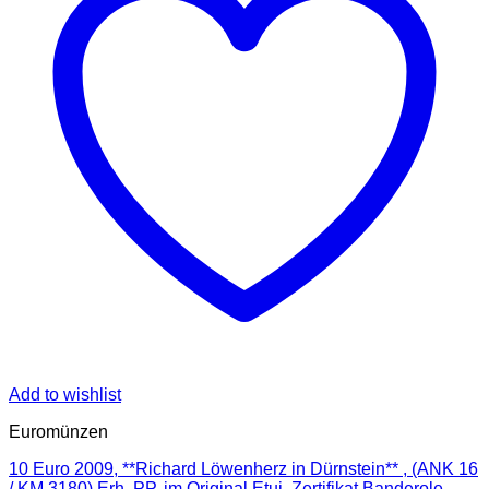
Add to wishlist
Euromünzen
10 Euro 2009, **Richard Löwenherz in Dürnstein** , (ANK 16
/ KM.3180) Erh. PP, im Original Etui, Zertifikat,Banderole,