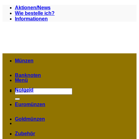
Zum
Aktionen/News
Inhalt
Wie bestelle ich?
springen
Informationen
Münzen
Banknoten
Menü
Notgeld
Suchen
nach:
Euromünzen
Goldmünzen
Zubehör