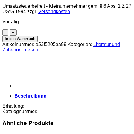
Umsatzsteuerbefreit - Kleinunternehmer gem. § 6 Abs. 1 Z 27
UStG 1994
zzgl.
Versandkosten
Vorrätig
Österr.
Banknoten
In den Warenkorb
ab
Artikelnummer:
e53f5205aa99
Kategorien:
Literatur und
1759
Zubehör
,
Literatur
,
Neue
Ausgabe
,
über
100
zusätzliche
Katalogseiten,
Beschreibung
Menge
Erhaltung:
Katalognummer:
Ähnliche Produkte