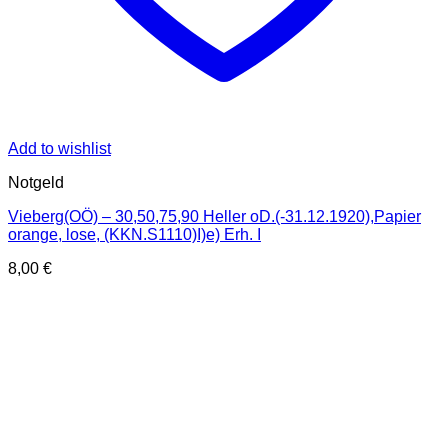
Add to wishlist
Notgeld
Vieberg(OÖ) – 30,50,75,90 Heller oD.(-31.12.1920),Papier
orange, lose, (KKN.S1110)I)e) Erh. I
8,00
€