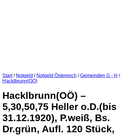
Start
/
Notgeld
/
Notgeld Österreich
/
Gemeinden G - H
/
Hacklbrunn(OÖ)
Hacklbrunn(OÖ) –
5,30,50,75 Heller o.D.(bis
31.12.1920), P.weiß, Bs.
Dr.grün, Aufl. 120 Stück,