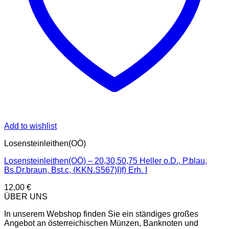
Add to wishlist
Losensteinleithen(OÖ)
Losensteinleithen(OÖ) – 20,30,50,75 Heller o.D., P.blau,
Bs.Dr.braun, Bst.c, (KKN.S567)I)f) Erh. I
12,00
€
ÜBER UNS
In unserem Webshop finden Sie ein ständiges großes
Angebot an österreichischen Münzen, Banknoten und