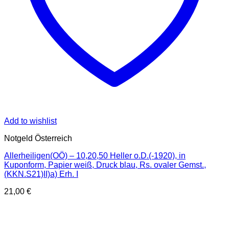
Add to wishlist
Notgeld Österreich
Allerheiligen(OÖ) – 10,20,50 Heller o.D.(-1920), in
Kuponform, Papier weiß, Druck blau, Rs. ovaler Gemst.,
(KKN.S21)II)a) Erh. I
21,00
€