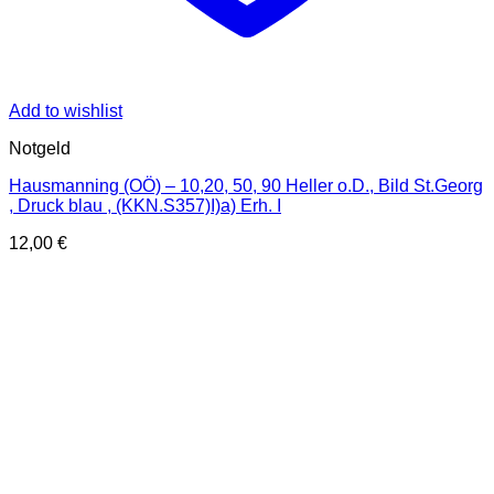
Add to wishlist
Notgeld
Hausmanning (OÖ) – 10,20, 50, 90 Heller o.D., Bild St.Georg
, Druck blau , (KKN.S357)I)a) Erh. I
12,00
€