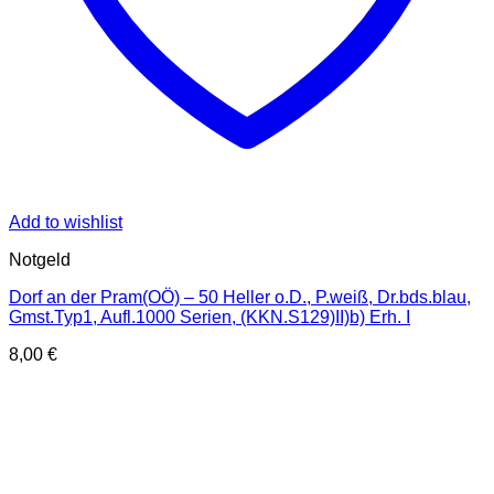
Add to wishlist
Notgeld
Dorf an der Pram(OÖ) – 50 Heller o.D., P.weiß, Dr.bds.blau,
Gmst.Typ1, Aufl.1000 Serien, (KKN.S129)II)b) Erh. I
8,00
€