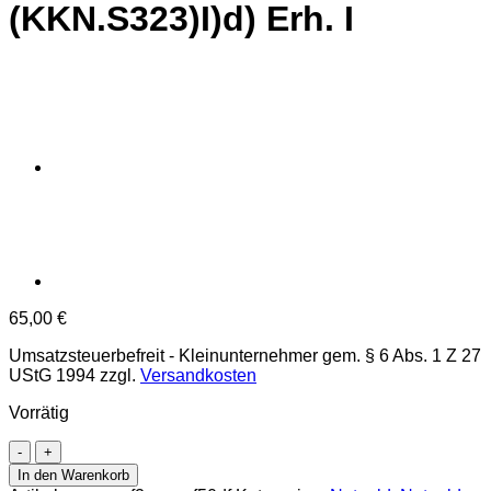
(KKN.S323)I)d) Erh. I
65,00
€
Umsatzsteuerbefreit - Kleinunternehmer gem. § 6 Abs. 1 Z 27
UStG 1994
zzgl.
Versandkosten
Vorrätig
Hacklbrunn(OÖ)
-
In den Warenkorb
5,30,50,75