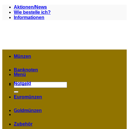
Zum
Aktionen/News
Inhalt
Wie bestelle ich?
springen
Informationen
Münzen
Banknoten
Menü
Notgeld
Suchen
nach:
Euromünzen
Goldmünzen
Zubehör