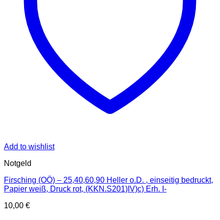
Add to wishlist
Notgeld
Firsching (OÖ) – 25,40,60,90 Heller o.D. , einseitig bedruckt,
Papier weiß, Druck rot, (KKN.S201)IV)c) Erh. I-
10,00
€