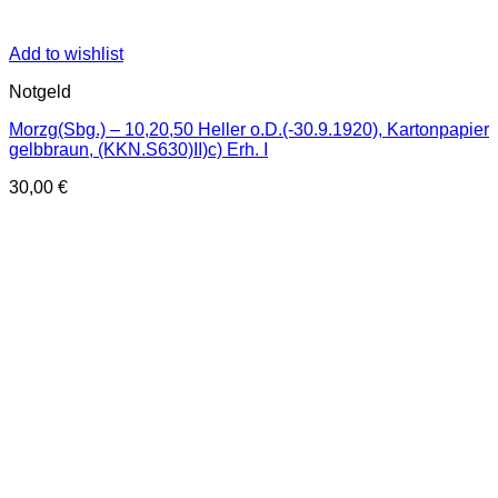
Add to wishlist
Notgeld
Morzg(Sbg.) – 10,20,50 Heller o.D.(-30.9.1920), Kartonpapier
gelbbraun, (KKN.S630)II)c) Erh. I
30,00
€