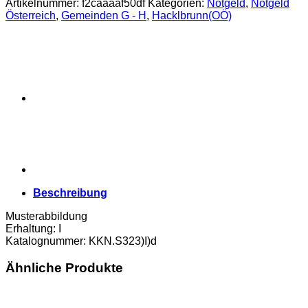
Artikelnummer:
f2caaaaf50df
Kategorien:
Notgeld
,
Notgeld
Heller
Österreich
,
Gemeinden G - H
,
Hacklbrunn(OÖ)
o.D.
(bis
31.12.1920),
P.weiß,
Bs.
Dr.grün,
Aufl.
120
Stück,
(KKN.S323)I)d)
Erh.
I
Menge
Beschreibung
Musterabbildung
Erhaltung: I
Katalognummer: KKN.S323)I)d
Ähnliche Produkte