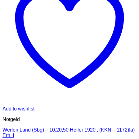
Add to wishlist
Notgeld
Werfen Land (Sbg) – 10,20,50 Heller 1920 , (KKN – 1172)Ia)
Erh. I