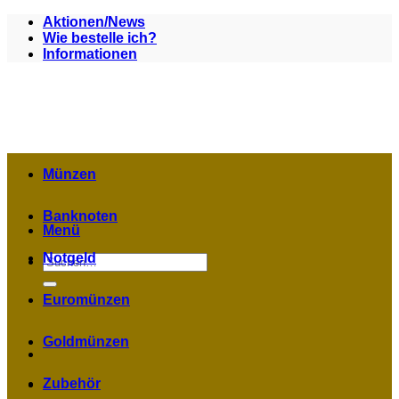
Zum
Aktionen/News
Inhalt
Wie bestelle ich?
springen
Informationen
Münzen
Banknoten
Menü
Notgeld
Suchen
nach:
Euromünzen
Goldmünzen
Zubehör