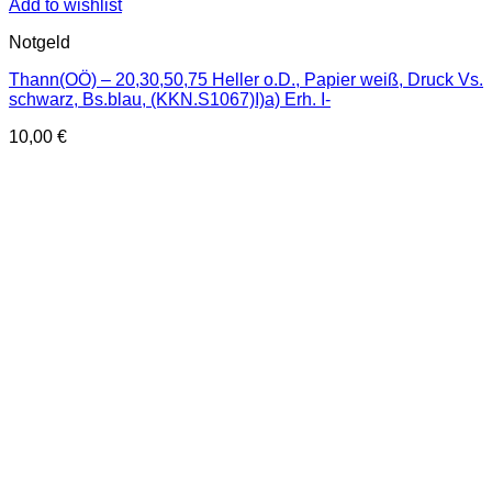
Add to wishlist
Notgeld
Thann(OÖ) – 20,30,50,75 Heller o.D., Papier weiß, Druck Vs.
schwarz, Bs.blau, (KKN.S1067)I)a) Erh. I-
10,00
€