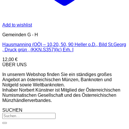
Add to wishlist
Gemeinden G - H
Hausmanning (OÖ) – 10,20, 50, 90 Heller o.D., Bild St.Georg
, Druck grün , (KKN.S357)I)c) Erh. I
12,00
€
ÜBER UNS
In unserem Webshop finden Sie ein ständiges großes
Angebot an österreichischen Münzen, Banknoten und
Notgeld sowie Weltbanknoten.
Inhaber Norbert Künstner ist Mitglied der Österreichischen
Numismatischen Gesellschaft und des Österreichischen
Münzhändlerverbandes.
SUCHEN