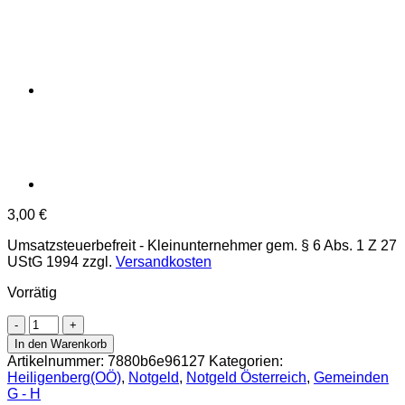
3,00
€
Umsatzsteuerbefreit - Kleinunternehmer gem. § 6 Abs. 1 Z 27
UStG 1994
zzgl.
Versandkosten
Vorrätig
Heiligenberg(OÖ)
-
In den Warenkorb
20
Artikelnummer:
7880b6e96127
Kategorien:
Heller
Heiligenberg(OÖ)
,
Notgeld
,
Notgeld Österreich
,
Gemeinden
o.D.,
G - H
Vs.Zierleiste