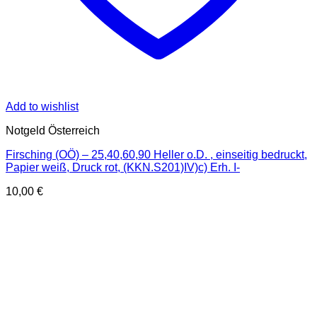
Add to wishlist
Notgeld Österreich
Firsching (OÖ) – 25,40,60,90 Heller o.D. , einseitig bedruckt,
Papier weiß, Druck rot, (KKN.S201)IV)c) Erh. I-
10,00
€