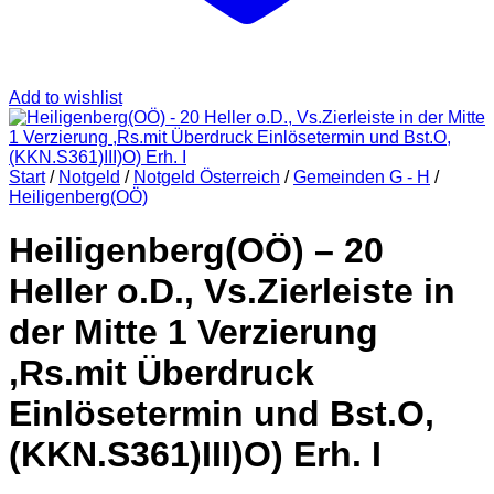
Add to wishlist
Start
/
Notgeld
/
Notgeld Österreich
/
Gemeinden G - H
/
Heiligenberg(OÖ)
Heiligenberg(OÖ) – 20
Heller o.D., Vs.Zierleiste in
der Mitte 1 Verzierung
,Rs.mit Überdruck
Einlösetermin und Bst.O,
(KKN.S361)III)O) Erh. I