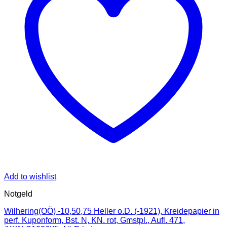
Add to wishlist
Notgeld
Wilhering(OÖ) -10,50,75 Heller o.D. (-1921), Kreidepapier in
perf. Kuponform, Bst. N, KN. rot, Gmstpl., Aufl. 471,