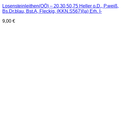
Losensteinleithen(OÖ) – 20,30,50,75 Heller o.D., P.weiß,
Bs.Dr.blau, Bst.A, Fleckig, (KKN.S567)I)a) Erh. I-
9,00
€