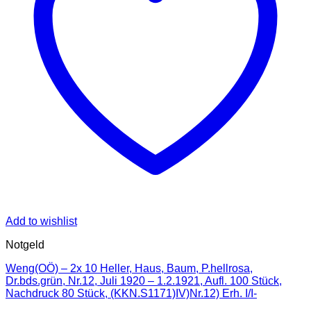
Add to wishlist
Notgeld
Weng(OÖ) – 2x 10 Heller, Haus, Baum, P.hellrosa,
Dr.bds.grün, Nr.12, Juli 1920 – 1.2.1921, Aufl. 100 Stück,
Nachdruck 80 Stück, (KKN.S1171)IV)Nr.12) Erh. I/I-