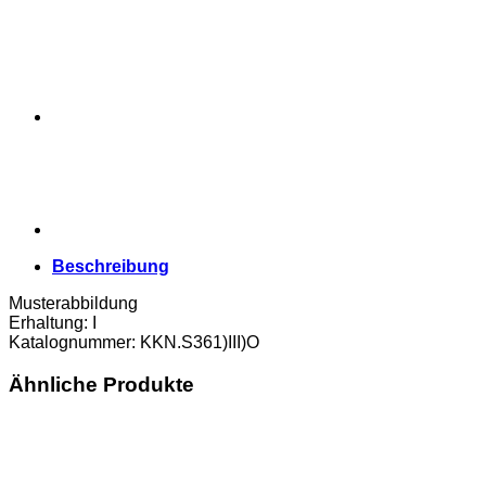
in
der
Mitte
1
Verzierung
,Rs.mit
Überdruck
Einlösetermin
und
Bst.O,
(KKN.S361)III)O)
Erh.
I
Beschreibung
Menge
Musterabbildung
Erhaltung: I
Katalognummer: KKN.S361)III)O
Ähnliche Produkte