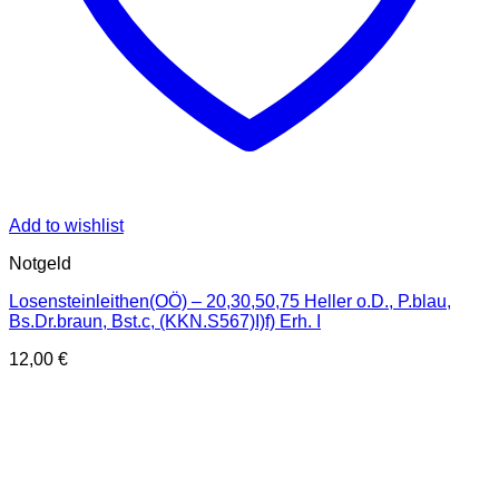
Add to wishlist
Notgeld
Losensteinleithen(OÖ) – 20,30,50,75 Heller o.D., P.blau,
Bs.Dr.braun, Bst.c, (KKN.S567)I)f) Erh. I
12,00
€