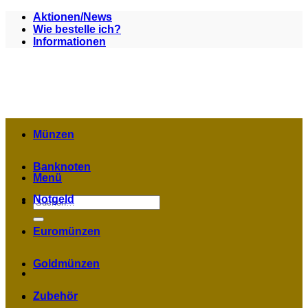
Zum
Aktionen/News
Inhalt
Wie bestelle ich?
springen
Informationen
Münzen
Banknoten
Menü
Notgeld
Suchen
nach:
Euromünzen
Goldmünzen
Zubehör