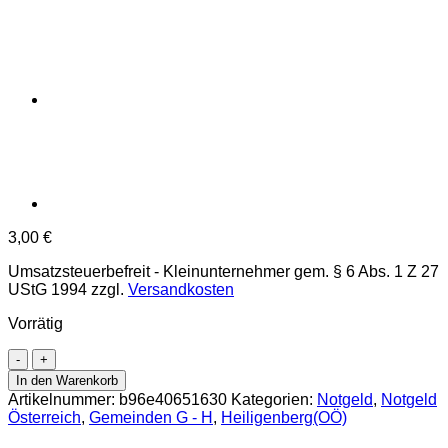
3,00
€
Umsatzsteuerbefreit - Kleinunternehmer gem. § 6 Abs. 1 Z 27
UStG 1994
zzgl.
Versandkosten
Vorrätig
Heiligenberg(OÖ)
-
In den Warenkorb
50
Artikelnummer:
b96e40651630
Kategorien:
Notgeld
,
Notgeld
Heller
Österreich
,
Gemeinden G - H
,
Heiligenberg(OÖ)
o.D.,
Vs.Zierleiste