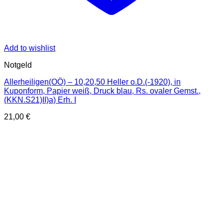
Add to wishlist
Notgeld
Allerheiligen(OÖ) – 10,20,50 Heller o.D.(-1920), in
Kuponform, Papier weiß, Druck blau, Rs. ovaler Gemst.,
(KKN.S21)II)a) Erh. I
21,00
€