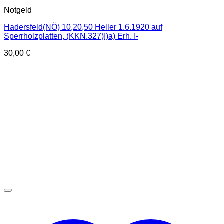
Notgeld
Hadersfeld(NÖ) 10,20,50 Heller 1.6.1920 auf
Sperrholzplatten, (KKN.327)I)a) Erh. I-
30,00
€