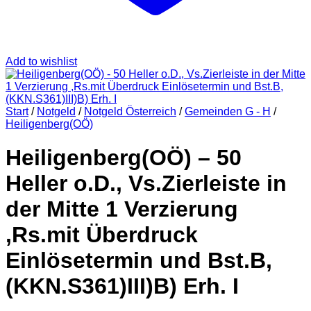
Add to wishlist
Start
/
Notgeld
/
Notgeld Österreich
/
Gemeinden G - H
/
Heiligenberg(OÖ)
Heiligenberg(OÖ) – 50
Heller o.D., Vs.Zierleiste in
der Mitte 1 Verzierung
,Rs.mit Überdruck
Einlösetermin und Bst.B,
(KKN.S361)III)B) Erh. I