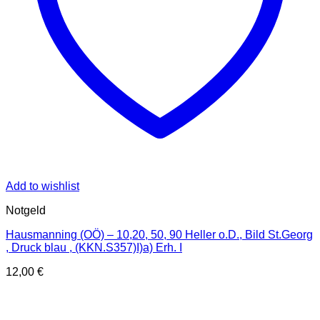
Add to wishlist
Notgeld
Hausmanning (OÖ) – 10,20, 50, 90 Heller o.D., Bild St.Georg
, Druck blau , (KKN.S357)I)a) Erh. I
12,00
€