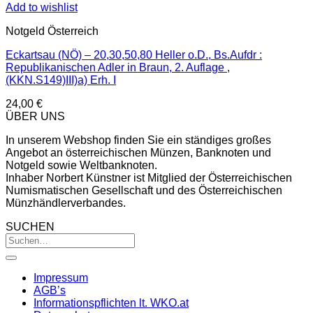
Add to wishlist
Notgeld Österreich
Eckartsau (NÖ) – 20,30,50,80 Heller o.D., Bs.Aufdr :
Republikanischen Adler in Braun, 2. Auflage ,
(KKN.S149)III)a) Erh. I
24,00
€
ÜBER UNS
In unserem Webshop finden Sie ein ständiges großes
Angebot an österreichischen Münzen, Banknoten und
Notgeld sowie Weltbanknoten.
Inhaber Norbert Künstner ist Mitglied der Österreichischen
Numismatischen Gesellschaft und des Österreichischen
Münzhändlerverbandes.
SUCHEN
Impressum
AGB’s
Informationspflichten lt. WKO.at