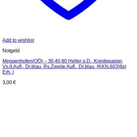
Add to wishlist
Notgeld
Meggenhofen(OÖ) – 30,40,80 Heller o.D., Kreidepapier,
Vs.II.Aufl., Dr.blau, Rs.Zweite Aufl., Dr.blau, (KKN.603)IIa)
Erh. I
3,00
€