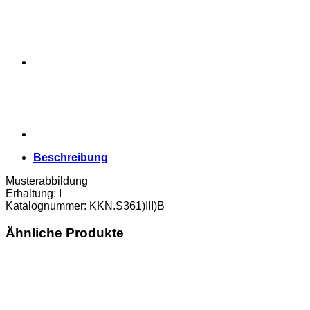
in
der
Mitte
1
Verzierung
,Rs.mit
Überdruck
Einlösetermin
und
Bst.B,
(KKN.S361)III)B)
Erh.
Beschreibung
I
Menge
Musterabbildung
Erhaltung: I
Katalognummer: KKN.S361)III)B
Ähnliche Produkte