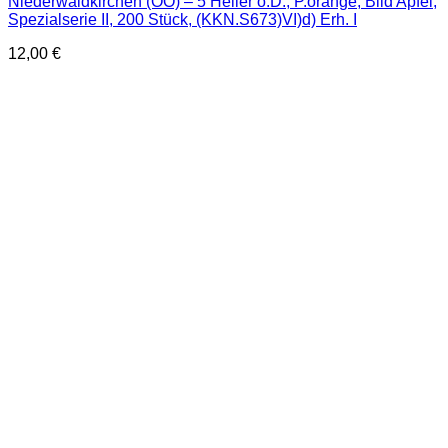
Niederwaldkirchen (OÖ) – 5 Heller o.D., P.orange, Bild Apfel,
Spezialserie II, 200 Stück, (KKN.S673)VI)d) Erh. I
12,00
€