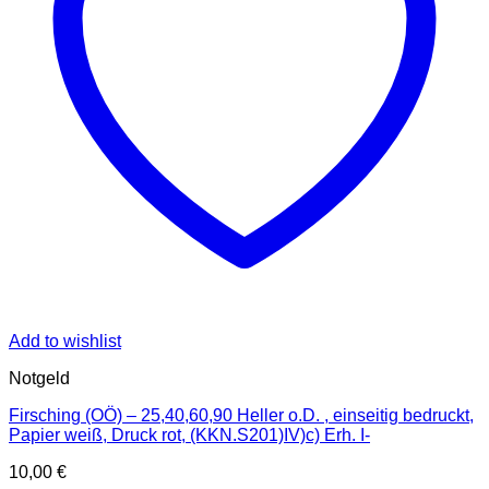
Add to wishlist
Notgeld
Firsching (OÖ) – 25,40,60,90 Heller o.D. , einseitig bedruckt,
Papier weiß, Druck rot, (KKN.S201)IV)c) Erh. I-
10,00
€