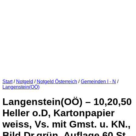
Start
/
Notgeld
/
Notgeld Österreich
/
Gemeinden I - N
/
Langenstein(OÖ)
Langenstein(OÖ) – 10,20,50
Heller o.D, Kartonpapier
weiss, Vs. mit Gmst. u. KN.,
Bild Dr.grün, Auflage 60 St.,