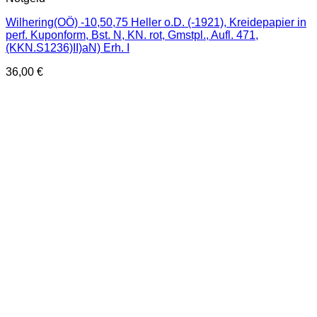
Wilhering(OÖ) -10,50,75 Heller o.D. (-1921), Kreidepapier in
perf. Kuponform, Bst. N, KN. rot, Gmstpl., Aufl. 471,
(KKN.S1236)II)aN) Erh. I
36,00
€