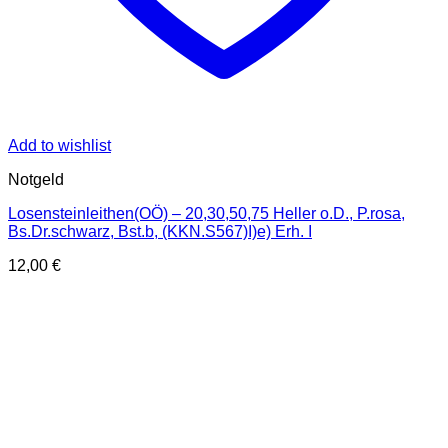
Add to wishlist
Notgeld
Losensteinleithen(OÖ) – 20,30,50,75 Heller o.D., P.rosa,
Bs.Dr.schwarz, Bst.b, (KKN.S567)I)e) Erh. I
12,00
€