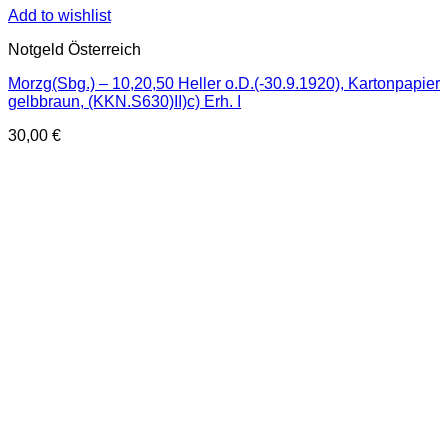
Add to wishlist
Notgeld Österreich
Morzg(Sbg.) – 10,20,50 Heller o.D.(-30.9.1920), Kartonpapier
gelbbraun, (KKN.S630)II)c) Erh. I
30,00
€