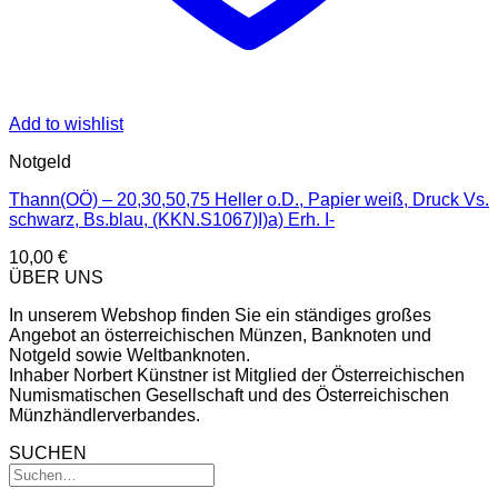
Add to wishlist
Notgeld
Thann(OÖ) – 20,30,50,75 Heller o.D., Papier weiß, Druck Vs.
schwarz, Bs.blau, (KKN.S1067)I)a) Erh. I-
10,00
€
ÜBER UNS
In unserem Webshop finden Sie ein ständiges großes
Angebot an österreichischen Münzen, Banknoten und
Notgeld sowie Weltbanknoten.
Inhaber Norbert Künstner ist Mitglied der Österreichischen
Numismatischen Gesellschaft und des Österreichischen
Münzhändlerverbandes.
SUCHEN