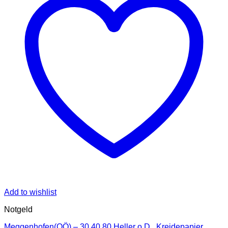
Add to wishlist
Notgeld
Meggenhofen(OÖ) – 30,40,80 Heller o.D., Kreidepapier,