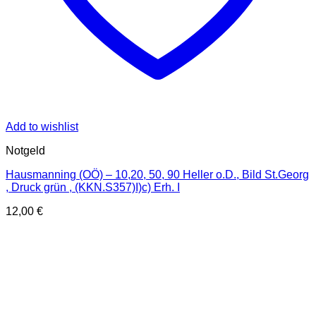
Add to wishlist
Notgeld
Hausmanning (OÖ) – 10,20, 50, 90 Heller o.D., Bild St.Georg
, Druck grün , (KKN.S357)I)c) Erh. I
12,00
€