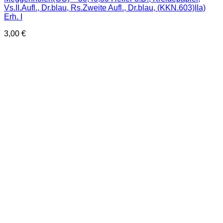
Vs.II.Aufl., Dr.blau, Rs.Zweite Aufl., Dr.blau, (KKN.603)IIa)
Erh. I
3,00
€