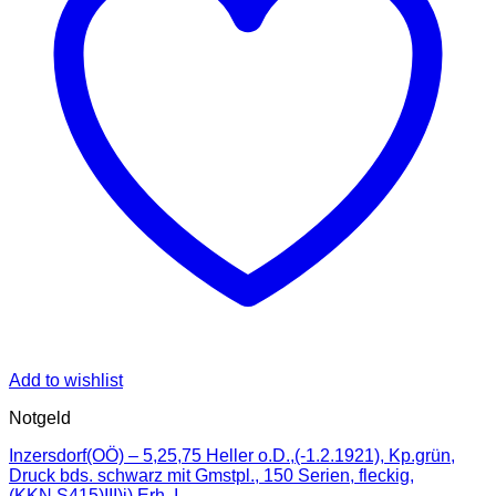
Add to wishlist
Notgeld
Inzersdorf(OÖ) – 5,25,75 Heller o.D.,(-1.2.1921), Kp.grün,
Druck bds. schwarz mit Gmstpl., 150 Serien, fleckig,
(KKN.S415)III)j) Erh. I-