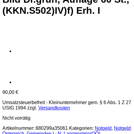
(KKN.S502)IV)f) Erh. I
90,00
€
Umsatzsteuerbefreit - Kleinunternehmer gem. § 6 Abs. 1 Z 27
UStG 1994
zzgl.
Versandkosten
Nicht vorrätig
Artikelnummer:
680299a35061
Kategorien:
Notgeld
,
Notgeld
Österreich
,
Gemeinden I - N
,
Langenstein(OÖ)