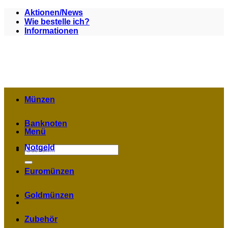
Zum
Aktionen/News
Inhalt
Wie bestelle ich?
springen
Informationen
Münzen
Banknoten
Menü
Notgeld
Suchen
nach:
Euromünzen
Goldmünzen
Zubehör