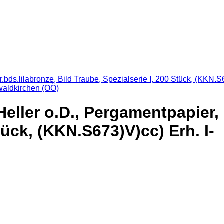
waldkirchen (OÖ)
eller o.D., Pergamentpapier, 
tück, (KKN.S673)V)cc) Erh. I-