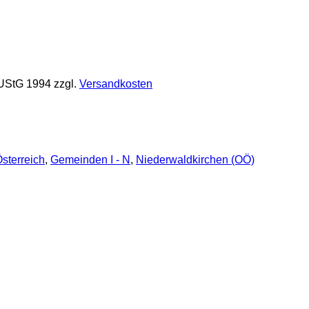
 UStG 1994
zzgl.
Versandkosten
sterreich
,
Gemeinden I - N
,
Niederwaldkirchen (OÖ)