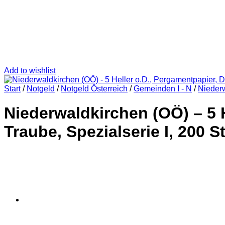
Add to wishlist
Start
/
Notgeld
/
Notgeld Österreich
/
Gemeinden I - N
/
Nieder
Niederwaldkirchen (OÖ) – 5 H
Traube, Spezialserie I, 200 S