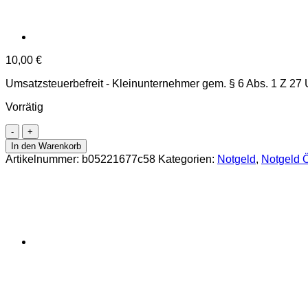
10,00
€
Umsatzsteuerbefreit - Kleinunternehmer gem. § 6 Abs. 1 Z 27
Vorrätig
Niederwaldkirchen
(OÖ)
In den Warenkorb
-
Artikelnummer:
b05221677c58
Kategorien:
Notgeld
,
Notgeld Ö
5
Heller
o.D.,
Pergamentpapier,
Dr.bds.lilabronze,
Bild
Traube,
Spezialserie
I,
200
Stück,
(KKN.S673)V)cc)