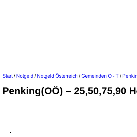
Start
/
Notgeld
/
Notgeld Österreich
/
Gemeinden O - T
/
Penki
Penking(OÖ) – 25,50,75,90 Hel