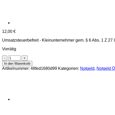
12,00
€
Umsatzsteuerbefreit - Kleinunternehmer gem. § 6 Abs. 1 Z 27
Vorrätig
Penking(OÖ)
-
In den Warenkorb
25,50,75,90
Artikelnummer:
48fed1680d99
Kategorien:
Notgeld
,
Notgeld Ö
Heller
o.D.,
Auflage
II,
(KKN.S726)II)b)
Erh.
I
Menge