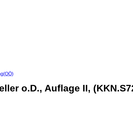
ng(OÖ)
ler o.D., Auflage II, (KKN.S726