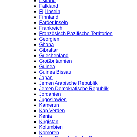
Estland
Falkland
Fiji Inseln
Finnland
Färöer Inseln
Frankreich
Französisch Pazifische Territorien
Georgien
Ghana
Gibraltar
Griechenland
Großbritannien
Guinea
Guinea Bissau
Japan
Jemen Arabische Republik
Jemen Demokratische Republik
Jordanien
Jugoslawien
Kamerun
Kap Verden
Kenia
Kirgistan
Kolumbien
Komoren