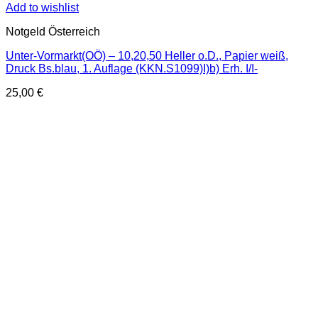
Add to wishlist
Notgeld Österreich
Unter-Vormarkt(OÖ) – 10,20,50 Heller o.D., Papier weiß,
Druck Bs.blau, 1. Auflage (KKN.S1099)I)b) Erh. I/I-
25,00
€