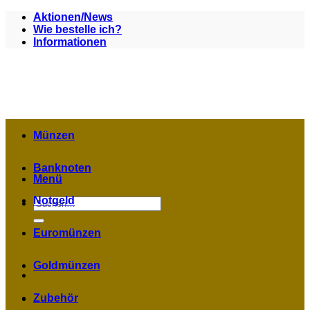
Zum
Aktionen/News
Inhalt
Wie bestelle ich?
springen
Informationen
Münzen
Banknoten
Menü
Notgeld
Suchen
nach:
Euromünzen
Goldmünzen
Zubehör