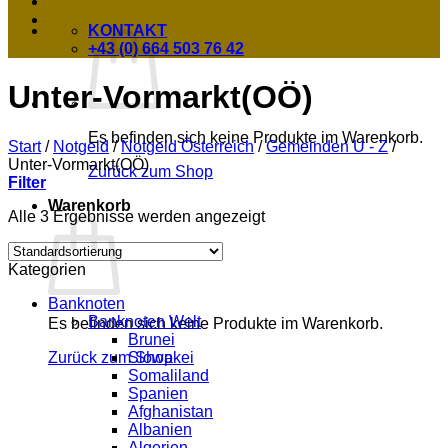
KONTAKT
+43 (0) 664 503 76 42
Unter-Vormarkt(OÖ)
Es befinden sich keine Produkte im Warenkorb.
Start
/
Notgeld
/
Notgeld Österreich
/
Gemeinden U - Z
/
Unter-Vormarkt(OÖ)
Zurück zum Shop
Filter
Warenkorb
Alle 3 Ergebnisse werden angezeigt
Kategorien
Banknoten
Banknoten Welt
Es befinden sich keine Produkte im Warenkorb.
Brunei
Slowakei
Zurück zum Shop
Somaliland
Spanien
Afghanistan
Albanien
Algerien