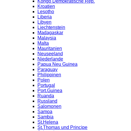
Kongo Demokratische Rep.
Kroatien
Lesotho
Liberia
Libyen
Liechtenstein
Madagaskar
Malaysia
Malta
Mauritanien
Neuseeland
Niederlande
Papua Neu Guinea
Paraguay
Philippinen
Polen
Portugal
Port.Guinea
Ruanda
Russland
Salomonen
Samoa
Sambia
St.Helena
St.Thomas und Principe