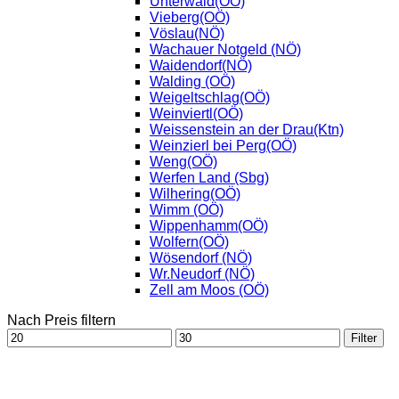
Unterwald(OÖ)
Vieberg(OÖ)
Vöslau(NÖ)
Wachauer Notgeld (NÖ)
Waidendorf(NÖ)
Walding (OÖ)
Weigeltschlag(OÖ)
Weinviertl(OÖ)
Weissenstein an der Drau(Ktn)
Weinzierl bei Perg(OÖ)
Weng(OÖ)
Werfen Land (Sbg)
Wilhering(OÖ)
Wimm (OÖ)
Wippenhamm(OÖ)
Wolfern(OÖ)
Wösendorf (NÖ)
Wr.Neudorf (NÖ)
Zell am Moos (OÖ)
Nach Preis filtern
Min.
Max.
Filter
Preis
Preis