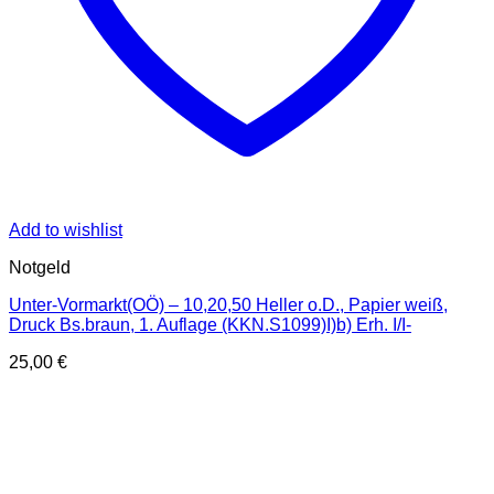
Add to wishlist
Notgeld
Unter-Vormarkt(OÖ) – 10,20,50 Heller o.D., Papier weiß,
Druck Bs.braun, 1. Auflage (KKN.S1099)I)b) Erh. I/I-
25,00
€