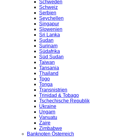
Schweden
Schweiz
Serbien
Seychellen
Singapur
Slowenien
Sri Lanka
Sudan
Surinam
Südafrika
Süd Sudan
Taiwan
Tansania
Thailand
Togo
Tonga
Transnistrien
Trinidad & Tobago
Tschechische Republik
Ukraine
Ungarn
Vanuatu
Zaire
Zimbabwe
Banknoten Österreich