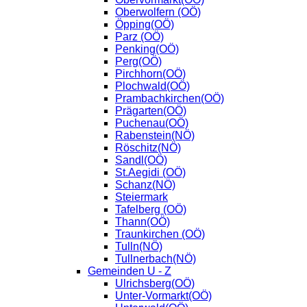
Oberwolfern (OÖ)
Öpping(OÖ)
Parz (OÖ)
Penking(OÖ)
Perg(OÖ)
Pirchhorn(OÖ)
Plochwald(OÖ)
Prambachkirchen(OÖ)
Prägarten(OÖ)
Puchenau(OÖ)
Rabenstein(NÖ)
Röschitz(NÖ)
Sandl(OÖ)
St.Aegidi (OÖ)
Schanz(NÖ)
Steiermark
Tafelberg (OÖ)
Thann(OÖ)
Traunkirchen (OÖ)
Tulln(NÖ)
Tullnerbach(NÖ)
Gemeinden U - Z
Ulrichsberg(OÖ)
Unter-Vormarkt(OÖ)