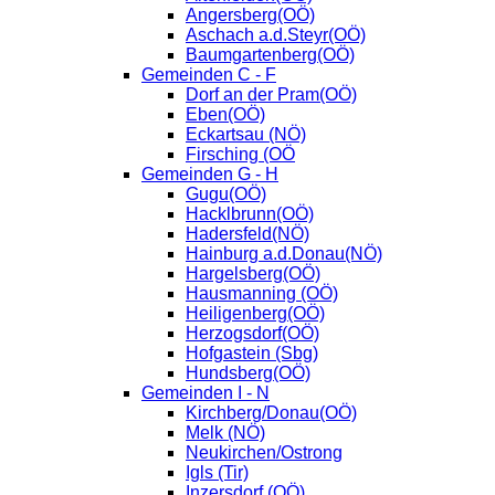
Angersberg(OÖ)
Aschach a.d.Steyr(OÖ)
Baumgartenberg(OÖ)
Gemeinden C - F
Dorf an der Pram(OÖ)
Eben(OÖ)
Eckartsau (NÖ)
Firsching (OÖ
Gemeinden G - H
Gugu(OÖ)
Hacklbrunn(OÖ)
Hadersfeld(NÖ)
Hainburg a.d.Donau(NÖ)
Hargelsberg(OÖ)
Hausmanning (OÖ)
Heiligenberg(OÖ)
Herzogsdorf(OÖ)
Hofgastein (Sbg)
Hundsberg(OÖ)
Gemeinden I - N
Kirchberg/Donau(OÖ)
Melk (NÖ)
Neukirchen/Ostrong
Igls (Tir)
Inzersdorf (OÖ)