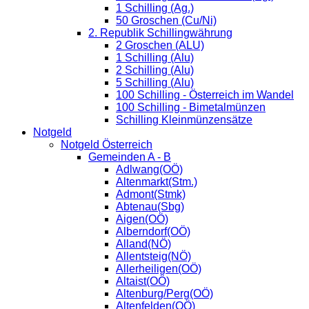
1 Schilling (Ag.)
50 Groschen (Cu/Ni)
2. Republik Schillingwährung
2 Groschen (ALU)
1 Schilling (Alu)
2 Schilling (Alu)
5 Schilling (Alu)
100 Schilling - Österreich im Wandel
100 Schilling - Bimetalmünzen
Schilling Kleinmünzensätze
Notgeld
Notgeld Österreich
Gemeinden A - B
Adlwang(OÖ)
Altenmarkt(Stm.)
Admont(Stmk)
Abtenau(Sbg)
Aigen(OÖ)
Alberndorf(OÖ)
Alland(NÖ)
Allentsteig(NÖ)
Allerheiligen(OÖ)
Altaist(OÖ)
Altenburg/Perg(OÖ)
Altenfelden(OÖ)