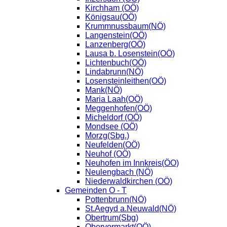
Kirchham (OÖ)
Königsau(OÖ)
Krummnussbaum(NÖ)
Langenstein(OÖ)
Lanzenberg(OÖ)
Lausa b. Losenstein(OÖ)
Lichtenbuch(OÖ)
Lindabrunn(NÖ)
Losensteinleithen(OÖ)
Mank(NÖ)
Maria Laah(OÖ)
Meggenhofen(OÖ)
Micheldorf (OÖ)
Mondsee (OÖ)
Morzg(Sbg.)
Neufelden(OÖ)
Neuhof (OÖ)
Neuhofen im Innkreis(ÖO)
Neulengbach (NÖ)
Niederwaldkirchen (OÖ)
Gemeinden O - T
Pottenbrunn(NÖ)
St.Aegyd a.Neuwald(NÖ)
Obertrum(Sbg)
Obervormarkt(OÖ)