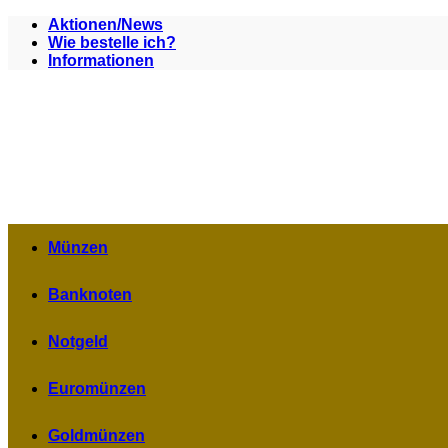
Zum
Aktionen/News
Inhalt
Wie bestelle ich?
springen
Informationen
Münzen
Banknoten
Notgeld
Euromünzen
Goldmünzen