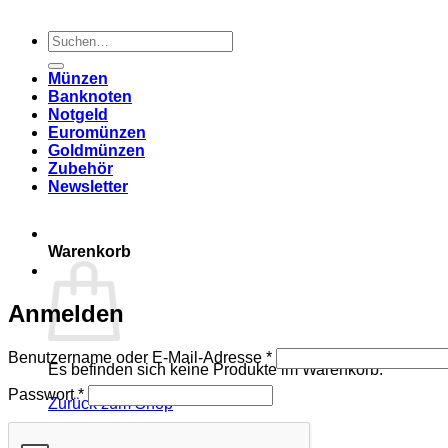
Suchen
nach:
Münzen
Banknoten
Notgeld
Euromünzen
Goldmünzen
Zubehör
Newsletter
Warenkorb
Anmelden
Erforderlich
Benutzername oder E-Mail-Adresse
*
Es befinden sich keine Produkte im Warenkorb.
Erforderlich
Passwort
*
Zurück zum Shop