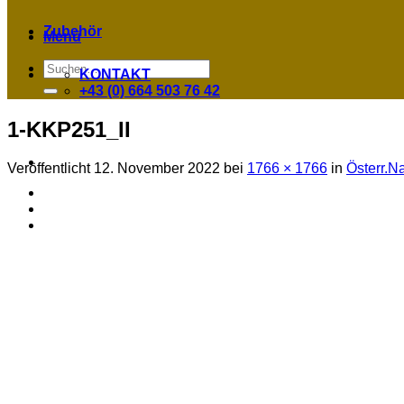
Zubehör
Menü
Suchen
KONTAKT
nach:
+43 (0) 664 503 76 42
1-KKP251_II
Veröffentlicht
12. November 2022
bei
1766 × 1766
in
Österr.N