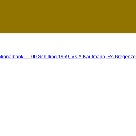
ationalbank – 100 Schilling 1969, Vs.A.Kaufmann, Rs.Bregenzer