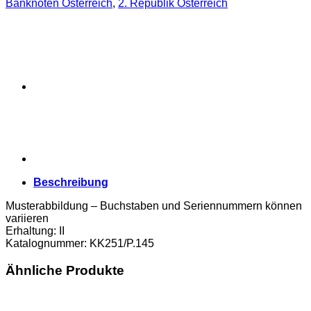
Banknoten Österreich
,
2. Republik Österreich
1969,
Vs.A.Kaufmann,
Rs.Bregenzer
Waldhaus,
(KK251/P.145)
Erh.
II
Menge
Beschreibung
Musterabbildung – Buchstaben und Seriennummern können
variieren
Erhaltung: II
Katalognummer: KK251/P.145
Ähnliche Produkte