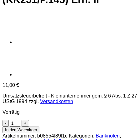
11,00
€
Umsatzsteuerbefreit - Kleinunternehmer gem. § 6 Abs. 1 Z 27
UStG 1994
zzgl.
Versandkosten
Vorrätig
Österr.Nationalbank
-
In den Warenkorb
100
Artikelnummer:
b08554f89f1c
Kategorien:
Banknoten
,
Schilling