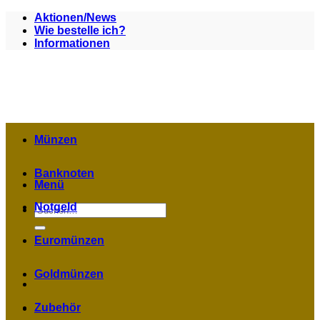
Zum
Aktionen/News
Inhalt
Wie bestelle ich?
springen
Informationen
Münzen
Banknoten
Menü
Notgeld
Suchen
nach:
Euromünzen
Goldmünzen
Zubehör