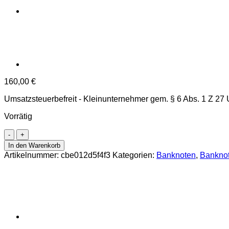
160,00
€
Umsatzsteuerbefreit - Kleinunternehmer gem. § 6 Abs. 1 Z 27
Vorrätig
Österr.-
Ungarische
In den Warenkorb
Bank
Artikelnummer:
cbe012d5f4f3
Kategorien:
Banknoten
,
Banknot
-
50
Kronen
2.1.1914,
Aufdruck
:
Ausgegeben
nach