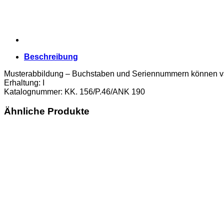
dem
4.Okt.1920
,
(KK.
156/P.46/ANK
190)
Beschreibung
Erh.
I
Musterabbildung – Buchstaben und Seriennummern können va
Menge
Erhaltung: I
Katalognummer: KK. 156/P.46/ANK 190
Ähnliche Produkte